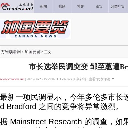
新闻
视频
博客
论坛
分类广告
万维读者网
加国要览
>
> 正文
市长选举民调突变 邹至蕙遭Bra
www.creaders.net
| 2026-06-23 15:29:07 CTVNews |
0
条评论 |
查看/发表评论
最新一项民调显示，今年多伦多市长选举
d Bradford 之间的竞争将异常激烈。
据 Mainstreet Research 的调