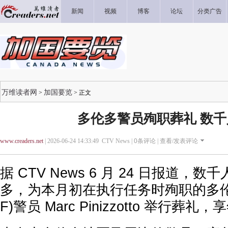
新闻
视频
博客
论坛
分类广告
万维读者网
加国要览
>
> 正文
多伦多警员殉职葬礼 数
www.creaders.net
| 2026-06-24 14:33:49 CTV News |
0
条评论 |
查看/发表评论
据 CTV News 6 月 24 日报道，
多，为本月初在执行任务时殉职的多伦
F)警员 Marc Pinizzotto 举行葬礼，