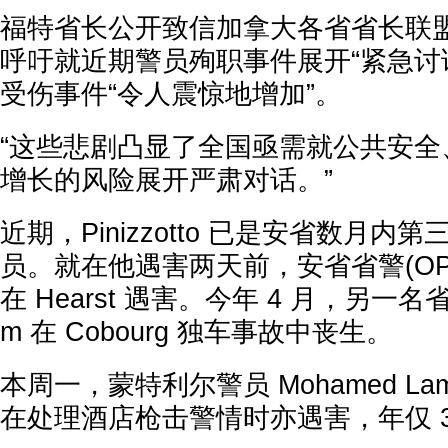
福特省长公开致信加拿大各省省长联盟主席
呼吁就近期警员殉职事件展开“紧急讨
受伤事件“令人震惊地增加”。
“这些悲剧凸显了全国亟需就公共安全
增长的风险展开严肃对话。”
近期，Pinizzotto 已是安省数月内
员。就在他遇害两天前，安省省警(OPP)警员
在 Hearst 遇害。今年 4 月，另一名省警 
m 在 Cobourg 独车事故中丧生。
本周一，蒙特利尔警员 Mohamed Lamine
在处理酒店枪击警情时亦遇害，年仅 3