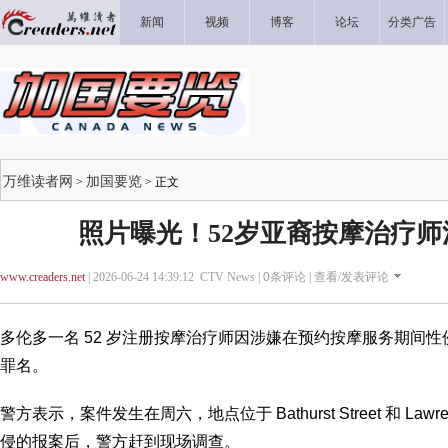
新闻
视频
博客
论坛
分类广告
万维读者网
加国要览
>
> 正文
照片曝光！52岁亚裔按摩治疗
www.creaders.net
| 2026-06-24 14:39:12 CTV News |
0
条评论 |
查看/发表评论
多伦多一名 52 岁注册按摩治疗师因涉嫌在预约按摩服务期间
罪名。
警方表示，案件发生在周六，地点位于 Bathurst Street 和 Lawr
侵的报案后，警方赶到现场调查。