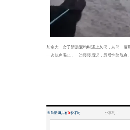
加拿大一女子清晨遛狗时遇上灰熊，灰熊一度
一边低声喝止，一边慢慢后退，最后惊险脱身。 (取自Wild
当前新闻共有
0
条评论
分享到：