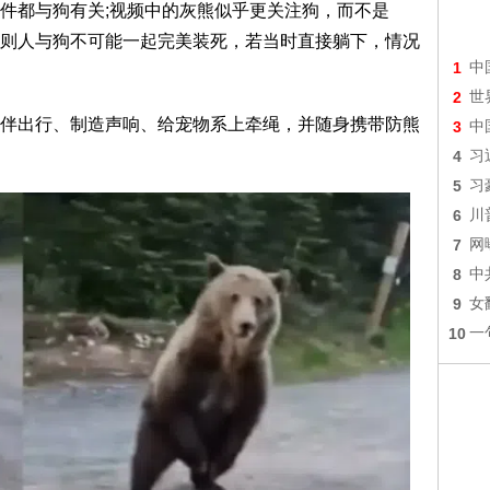
件都与狗有关;视频中的灰熊似乎更关注狗，而不是
则人与狗不可能一起完美装死，若当时直接躺下，情况
1
中
2
世
伴出行、制造声响、给宠物系上牵绳，并随身携带防熊
3
中
4
习
5
习
6
川
7
网
8
中
9
女
10
一