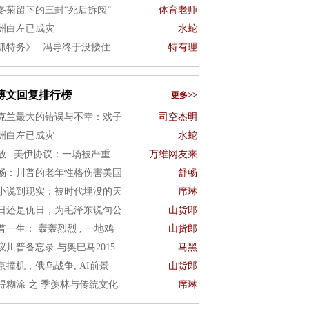
冬菊留下的三封“死后拆阅”
体育老师
洲白左已成灾
水蛇
抓特务》 | 冯导终于没搂住
特有理
博文回复排行榜
更多>>
克兰最大的错误与不幸：戏子
司空杰明
洲白左已成灾
水蛇
放 | 美伊协议：一场被严重
万维网友来
畅：川普的老年性格伤害美国
舒畅
小说到现实：被时代埋没的天
席琳
日还是仇日，为毛泽东说句公
山货郎
普一生： 轰轰烈烈 , 一地鸡
山货郎
议川普备忘录:与奥巴马2015
马黑
京撞机，俄乌战争, AI前景
山货郎
得糊涂 之 季羡林与传统文化
席琳