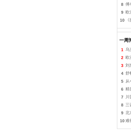
8
傅
9
欧
10
《
一周
1
乌
2
欧
3
刘
4
舒
5
从
6
精
7
川
8
三
9
北
10
难