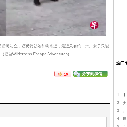
用后腿站立，还反复朝她和狗靠近，最近只有约一米。女子只能
erness Escape Adventures)
热门
10
1
中
2
美
3
川
4
世
5
万