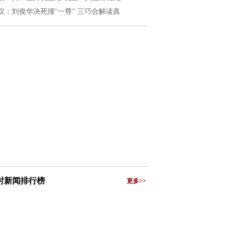
议：刘俊华决死撞“一尊” 三巧合解读真
小时新闻排行榜
更多>>