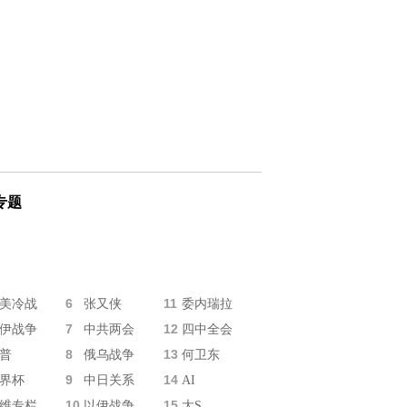
专题
6
11
美冷战
张又侠
委内瑞拉
7
12
伊战争
中共两会
四中全会
8
13
普
俄乌战争
何卫东
9
14
界杯
中日关系
AI
10
15
维专栏
以伊战争
大S