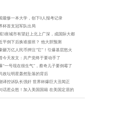
国最惨一本大学，创下0人报考记录
界杯首支冠军队出局
国3座城市有望赶上北上广深，成国际大都
近平倒下后换谁接班？ 他大胆预测
豪砸万亿人民币押注“它”！引爆基层怒火
普今天发文：共产党终于要动手了
曝“一号现在很生气”，蔡奇儿子要倒霉了
共政坛明星轰然坠落的背后
翻译控诉队长强奸 世界杯爆巨大丑闻正
句话惹众怒！加入美国国籍 在美国定居的