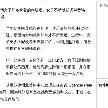
5
热
朝女子和她牵着的狗逼近。女子不断以低沉声音喝
后退。
当地徒步向导德布卢瓦说，这只灰熊可能还比较年
轻，是因为对狗感到好奇才不断靠近。过程中，女
子至少大喊或发出声音40次，试图把熊吓退，但灰
熊也在多次朝她逼近。
约一分钟后，灰熊闪到一道门后方，女子退到停放
车辆处后跑开。她随后躲进附近一顶帐篷，并在那
里停留约15分钟，直到灰熊转而追赶一头驼鹿。
明尼苏达州北美熊中心助理主任彼得(Spencer Pete
48
下装死，因为棕熊通常是在感到受威胁时攻击。不过，在
式是合适的。