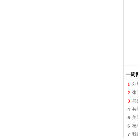
一周
1
刘
2
张
3
乌
4
共
5
美
6
杨
7
我