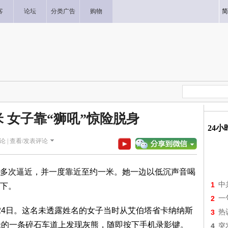
客
论坛
分类广告
购物
简
 女子靠“狮吼”惊险脱身
24
论 |
查看/发表评论
多次逼近，并一度靠近至约一米。她一边以低沉声音喝
1
中
下。
2
一
24日。这名未透露姓名的女子当时从艾伯塔省卡纳纳斯
3
热
米的一条碎石车道上发现灰熊，随即按下手机录影键。
4
突