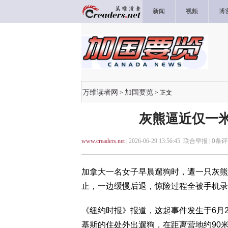
新闻
视频
博
万维读者网
加国要览
>
> 正文
灰熊逼近仅一米
www.creaders.net
| 2026-06-29 13:56:45 联合早报 |
0
条评
加拿大一名女子早晨遛狗时，遭一只灰熊
止，一边缓慢后退，惊险过程全被手机录
《纽约时报》报道，这起事件发生于6月
基斯的住处外出遛狗，在距离营地约90