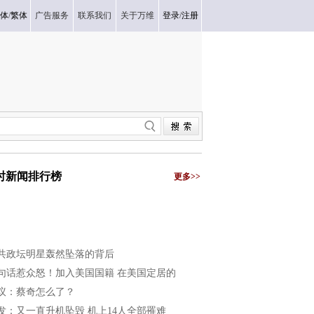
体
/
繁体
广告服务
联系我们
关于万维
登录
/
注册
小时新闻排行榜
更多>>
共政坛明星轰然坠落的背后
句话惹众怒！加入美国国籍 在美国定居的
议：蔡奇怎么了？
发：又一直升机坠毁 机上14人全部罹难