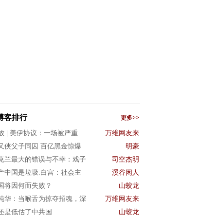
博客排行
更多>>
放 | 美伊协议：一场被严重
万维网友来
又侠父子同囚 百亿黑金惊爆
明豪
克兰最大的错误与不幸：戏子
司空杰明
产中国是垃圾.白宫：社会主
溪谷闲人
国将因何而失败？
山蛟龙
纯华：当喉舌为掠夺招魂，深
万维网友来
还是低估了中共国
山蛟龙