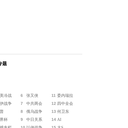
专题
6
11
美冷战
张又侠
委内瑞拉
7
12
伊战争
中共两会
四中全会
8
13
普
俄乌战争
何卫东
9
14
界杯
中日关系
AI
10
15
维专栏
以伊战争
大S