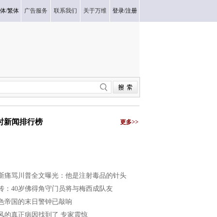
体
/
繁体
广告服务
联系我们
关于万维
登录
/
注册
小时新闻排行榜
更多>>
斯痛骂川普全文曝光：他是注射毒品的针头
传：40岁佛得角守门员将与梅西成队友
色帝国的末日警钟已敲响
风的真正病因找到了 专家震惊