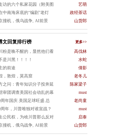
走访的六个私家花园（附美图
艺萌
在中南海床底的“编剧”老灯
政经茶话
京撞机，俄乌战争, AI前景
山货郎
博文回复排行榜
更多>>
川粉是唤不醒的，显然他们看
高伐林
不是川黑！！！！
水蛇
主的前途
倩影
煌，敦煌，莫高窟
老冬儿
方之问：青年知识分子投奔延
陈家梁子
陪审团调查美国社会动乱的幕
must
50周年国庆.美国足球旺盛.总
老尚童
50周年，川普唯独对谁宣战？
must
生公民权，为啥川普那么反对
启泰
京撞机，俄乌战争, AI前景
山货郎