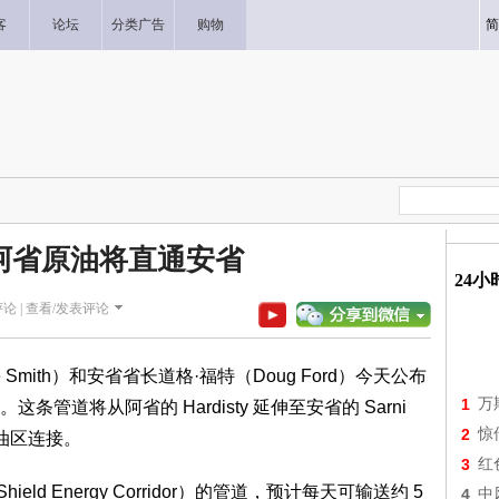
客
论坛
分类广告
购物
简
阿省原油将直通安省
24
论 |
查看/发表评论
 Smith）和安省省长道格·福特（Doug Ford）今天公布
1
万
道将从阿省的 Hardisty 延伸至安省的 Sarni
2
惊
炼油区连接。
3
红
ield Energy Corridor）的管道，预计每天可输送约 5
4
中