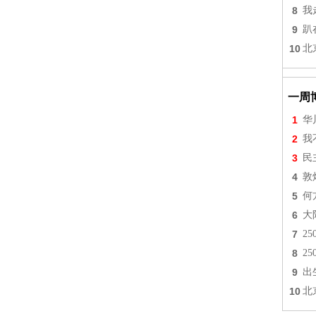
8
我
9
趴
10
北
一周
1
华
2
我
3
民
4
敦
5
何
6
大
7
2
8
2
9
出
10
北