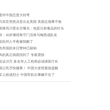
度对中国态度大转弯
共高官突然决意出走美国 美国总领事不敢
斯痛骂川普全文曝光：他是注射毒品的针头
传：40岁佛得角守门员将与梅西成队友
批杭州人半夜被惊醒了
色帝国的末日警钟已敲响
风的真正病因找到了 专家震惊
薪达20万 多名华人工程师必须请医疗长
国公民尽快撤离！ 中国大使馆紧急提醒
军上校成烈士 中国军机出事瞒不住了