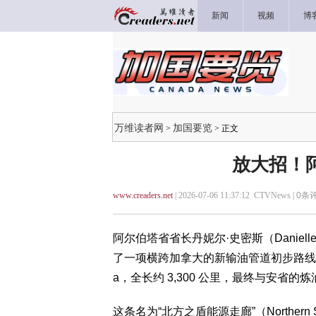
新闻
视频
博
万维读者网
加国要览
>
> 正文
放大招！
www.creaders.net
| 2026-07-06 11:37:12 CTVNews |
0
条评
阿尔伯塔省省长丹妮尔·史密斯（Danielle
了一项横跨加拿大的新输油管道初步路线。这条管
a，全长约 3,300 公里，最终与安省的
这条名为“北方之盾能源走廊”（Northern Sh