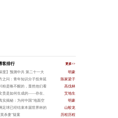
博客排行
更多>>
深度】预测中共 第二十一大
明豪
方之问：青年知识分子投奔延
陈家梁子
川粉是唤不醒的，显然他们看
高伐林
文贵是如何生成的——存在、
艾地生
真实揭秘：为何中国“地面空
明豪
洲足球已经结束本届世界杯的
山蛟龙
项英杀妻”疑案
历程历程