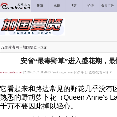
新闻
视频
博客
论坛
分类广告
万维读者网
加国要览
>
> 正文
安省“最毒野草”进入盛花期，最
www.creaders.net
| 2026-07-07 08:20:03 YorkRegion.com |
0
条评论 |
查看/发表评论
它看起来和路边常见的野花几乎没有
熟悉的野胡萝卜花（Queen Anne's 
千万不要因此掉以轻心。