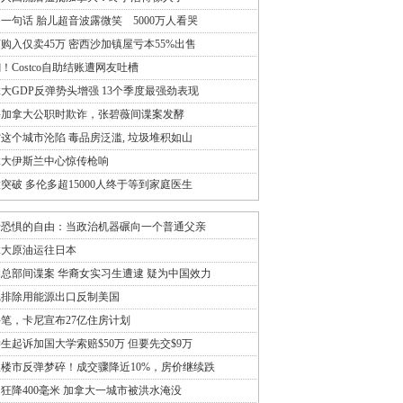
一句话 胎儿超音波露微笑 5000万人看哭
万购入仅卖45万 密西沙加镇屋亏本55%出售
！Costco自助结账遭网友吐槽
大GDP反弹势头增强 13个季度最强劲表现
聘加拿大公职时欺诈，张碧薇间谍案发酵
这个城市沦陷 毒品房泛滥, 垃圾堆积如山
拿大伊斯兰中心惊传枪响
突破 多伦多超15000人终于等到家庭医生
于恐惧的自由：当政治机器碾向一个普通父亲
拿大原油运往日本
总部间谍案 华裔女实习生遭逮 疑为中国效力
尼排除用能源出口反制美国
笔，卡尼宣布27亿住房计划
生起诉加国大学索赔$50万 但要先交$9万
楼市反弹梦碎！成交骤降近10%，房价继续跌
狂降400毫米 加拿大一城市被洪水淹没