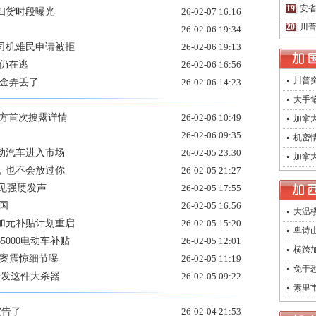
安省
静扫货时段曝光
26-02-07 16:16
川普
26-02-06 19:34
司机难民申请被拒
26-02-06 19:13
仍在逃
26-02-06 16:56
川普突
定金弄丢了
26-02-06 14:23
大手
警方首次披露详情
26-02-06 10:49
加拿
26-02-06 09:35
机密
动汽车进入市场
26-02-05 23:30
加拿
，也不会放过你
26-02-05 21:27
罕见强硬发声
26-02-05 17:55
国
26-02-05 16:56
大温
加元补贴计划重启
26-02-05 15:20
卑诗山
000电动车补贴
26-02-05 12:01
横跨加
霸案震惊细节曝
26-02-05 11:19
免于
研发这件大杀器
26-02-05 09:22
素里
被告了
26-02-04 21:53