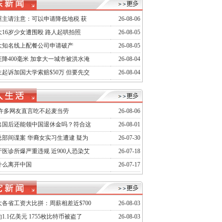
屋主请注意：可以申请降低地税 获
26-08-06
16岁少女遭围殴 路人起哄拍照
26-08-05
大知名线上配餐公司申请破产
26-08-05
降400毫米 加拿大一城市被洪水淹
26-08-04
起诉加国大学索赔$50万 但要先交
26-08-04
 许多网友直言吃不起麦当劳
26-08-06
出国后还能领中国退休金吗？符合这
26-08-01
总部间谍案 华裔女实习生遭逮 疑为
26-07-30
医诊所爆严重违规 近900人恐染艾
26-07-18
什么离开中国
26-07-17
各省工资大比拼：周薪相差近$700
26-08-03
1.1亿美元 1755枚比特币被盗了
26-08-03