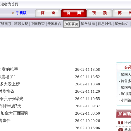
维读者为首页
首
页
新
闻
视
频
博
手机版
万维视频
|
环球大观
|
中国嘹望
|
美国看台
|
|
留学移民
|
信息时代
|
星光灿烂
|
加国要览
击案的枪手
26-02-11 13:58
- 加国
界崩塌了"
26-02-11 13:52
- 特鲁
 多大没上榜
26-02-11 13:48
- 加国
对华协议
26-02-11 11:20
- BC省
”枪手身份曝光
26-02-11 10:55
- 小雨
布降半旗7天
26-02-11 09:37
 加拿大正面硬刚
26-02-11 00:50
击事件
26-02-10 20:26
移
26-02-10 16:06
香