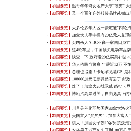
【加国要览】
温哥华华裔女地产大亨“装穷” 大
【加国要览】
又一个百年户外服装品牌或撤出
【加国要览】
大多伦多华人区一豪宅遭"四轮扫
【加国要览】
加拿大人手中握有20亿元未兑现
【加国要览】
买凶杀人？BC亚裔一家四口身
【加国要览】
这4款车型，中国顶尖电动车品
【加国要览】
快查一下 政府发20亿买菜补贴 4
【加国要览】
华人移民当警察 年薪近12万 不
【加国要览】
总理也追剧！卡尼罕见嗑CP: 
【加国要览】
108000加元汇票竟然寄丢了 邮
【加国要览】
炸了！加拿大20城示威 怒批卡
【加国要览】
博励治高票过关，自由党真正的
【加国要览】
川普是催化弱势国家加拿大浴火
【加国要览】
美国富人“买买买”，加拿大富人“
【加国要览】
骇人！加国女子朝10岁男孩泼滚
【加国要览】
安省男子老面包车开到100万公