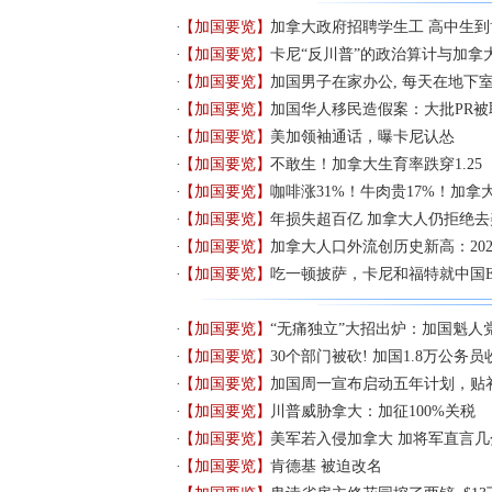
【加国要览】
加拿大政府招聘学生工 高中生
【加国要览】
卡尼“反川普”的政治算计与加拿
【加国要览】
加国男子在家办公, 每天在地下室
【加国要览】
加国华人移民造假案：大批PR
【加国要览】
美加领袖通话，曝卡尼认怂
【加国要览】
不敢生！加拿大生育率跌穿1.25
【加国要览】
咖啡涨31%！牛肉贵17%！加拿
【加国要览】
年损失超百亿 加拿大人仍拒绝去
【加国要览】
加拿大人口外流创历史新高：202
【加国要览】
吃一顿披萨，卡尼和福特就中国
【加国要览】
“无痛独立”大招出炉：加国魁人
【加国要览】
30个部门被砍! 加国1.8万公务
【加国要览】
加国周一宣布启动五年计划，贴
【加国要览】
川普威胁拿大：加征100%关税
【加国要览】
美军若入侵加拿大 加将军直言
【加国要览】
肯德基 被迫改名