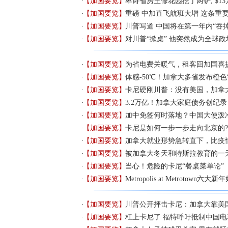
【加国要览】
卑诗省房主修花园挖了两铲, $1
【加国要览】
重磅 中加直飞航班大增 这条重
【加国要览】
川普写道 中国将在第一年内“吞
【加国要览】
对川普“掀桌” 他突然成为全球政
【加国要览】
为省电费关暖气，租客回加国喜
【加国要览】
体感-50℃！加拿大多省发布橙
【加国要览】
卡尼硬刚川普：没有美国，加拿
【加国要览】
3.2万亿！加拿大家庭债务创纪录
【加国要览】
加中免签何时落地？中国大使泼
【加国要览】
卡尼是如何一步一步走向北京的?
【加国要览】
加拿大就业形势急转直下，比疫
【加国要览】
被加拿大冬天和特斯拉教育的一
【加国要览】
当心！危险的卡尼“餐桌菜单论”
【加国要览】
Metropolis at Metrotown
【加国要览】
川普公开抨击卡尼：加拿大靠美国
【加国要览】
杠上卡尼了 福特呼吁抵制中国电