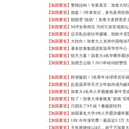
【加国要览】
警报拉响！专家直言：加拿大经
【加国要览】
崩盘！5年来首次，多伦多房价跌破
【加国要览】
校园变“战场”！加拿大老师竟穿
【加国要览】
NDP女将倒戈 为何引发安省政
【加国要览】
议员私自前往华盛顿，协助卡尼
【加国要览】
大转向！加拿大人支持中国电动
【加国要览】
著名饮食集团进驻温哥华市中心
【加国要览】
惊天大案！加拿大4名华裔学霸
【加国要览】
加国怎么啦？2015年哈珀的警
【加国要览】
阿省惨剧！3名青年冰球球员车
【加国要览】
起底温哥华天才少年如何成为贩
【加国要览】
加拿大4名华人学霸被捕 家中竟成
【加国要览】
快了！加拿大准备恢复“发钱”买
【加国要览】
只因生了9个娃？毒贩获轻判
【加国要览】
加国著名大学4华人学霸涉爆炸案
【加国要览】
UBC今年涨学费！最高近9.3万
【加国要览】
五年将烧掉124亿，超千万加拿