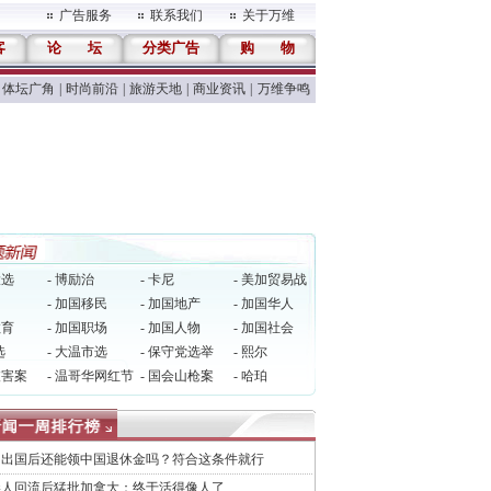
广告服务
联系我们
关于万维
客
论
坛
分类广告
购
物
体坛广角
|
时尚前沿
|
旅游天地
|
商业资讯
|
万维争鸣
大选
- 博励治
- 卡尼
- 美加贸易战
多
- 加国移民
- 加国地产
- 加国华人
教育
- 加国职场
- 加国人物
- 加国社会
选
- 大温市选
- 保守党选举
- 熙尔
被害案
- 温哥华网红节
- 国会山枪案
- 哈珀
民出国后还能领中国退休金吗？符合这条件就行
港人回流后猛批加拿大：终于活得像人了