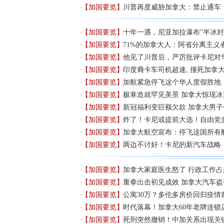
【加国要览】
川普再度威胁加拿大：禁止通车
【加国要览】
十年一遇，尼亚加拉瀑布"半冰封
【加国要览】
71%的加拿大人：阿省分离主义者
【加国要览】
他见了川普后，严厉批评卡尼对
【加国要览】
印度裔卡车司机超速, 撞死加拿
【加国要览】
加航紧急停飞这个华人度假胜地，
【加国要览】
极寒造就罕见美景 加拿大惊现冰
【加国要览】
​新冠福利变巨额欠款 加拿大男
【加国要览】
炸了！卡尼或提前大选！自由党
【加国要览】
加拿大航空宣布：停飞这国所有
【加国要览】
两边不讨好！卡尼的新汽车战略
【加国要览】
加拿大家庭医生怒了 行政工作占
【加国要览】
重拳出击初见成效 加拿大汽车盗
【加国要览】
公寓30万？多伦多房价回归疫情
【加国要览】
时代落幕！加拿大60年老牌连锁
【加国要览】
死刑突然撤销！中加关系出现关