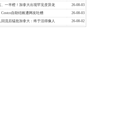
蓝、一半橙！加拿大出现罕见变异龙
26-08-03
Costco自助结账遭网友吐槽
26-08-03
人回流后猛批加拿大：终于活得像人
26-08-02