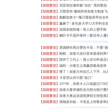
【加国要览】
尼亚加拉瀑布被“冻住” 美到窒息
【加国要览】
川普宣布 撤销所有加拿大制造飞
【加国要览】
裂解加拿大? 曝川普政府早在去
【加国要览】
赢麻了! 多伦多大学11大学科全
【加国要览】
加国名校惊魂！有人持上膛手枪
【加国要览】
枫叶卡不是护身符！数百华人遭
【加国要览】
美国财长再次警告卡尼：不要“挑
【加国要览】
刚刚，加拿大央行宣布基准利率
【加国要览】
陪伴了三代人！唐人街50年老店
【加国要览】
福特：分裂主义者赢得魁省选举
【加国要览】
懵了！加拿大对自己人下手，比
【加国要览】
卡尼否认对川普“改口”
【加国要览】
2075年，加拿大人口或超过5700
【加国要览】
加拿大要求难民支付部分医疗费
【加国要览】
加拿大奥运泳游奖牌得主转投美
【加国要览】
借钱发补贴，卡尼走上特鲁多和