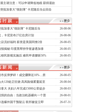
屋主请注意：可以申请降低地税 获得退款
突批加拿大“很刻薄” 卡尼随后当众回击
批加拿大“很刻薄” 卡尼随后当
26-08-06
笔，卡尼宣布27亿住房计划
26-08-06
大议员好福利 薪资是美国同僚2倍
26-08-05
情报揭秘 印度黑帮持学签渗透加拿
26-08-05
大移民新规实施后 难民申请腰斩50%
26-08-05
楼市反弹梦碎！成交骤降近10%，房
26-08-05
火120处正狂烧 高风险烟雾蔓延至
26-08-04
拿大 夫妇八年完成15000公里徒步
26-08-03
恐惧的自由：当政治机器碾向一个普
26-08-01
市选爆外国干预疑云 联邦被促立即
26-07-31