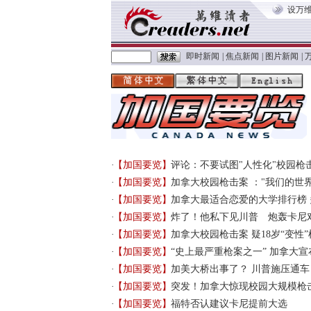
设万
即时新闻
|
焦点新闻
|
图片新闻
|
【加国要览】
评论：不要试图"人性化"校园枪
【加国要览】
加拿大校园枪击案 ："我们的世
【加国要览】
加拿大最适合恋爱的大学排行榜
【加国要览】
炸了！他私下见川普 炮轰卡尼
【加国要览】
加拿大校园枪击案 疑18岁“变性
【加国要览】
“史上最严重枪案之一” 加拿大宣
【加国要览】
加美大桥出事了？ 川普施压通车
【加国要览】
突发！加拿大惊现校园大规模枪
【加国要览】
福特否认建议卡尼提前大选