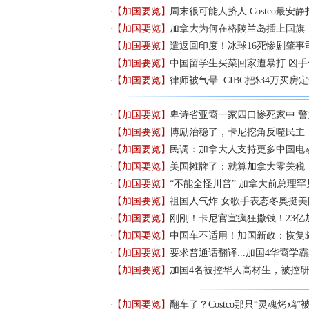
【加国要览】
周末很可能人挤人 Costco最安
【加国要览】
加拿大为何在格陵兰岛插上国旗
【加国要览】
遣返回印度！冰球16死惨剧肇事
【加国要览】
中国留学生买菜回家遭暴打 凶手
【加国要览】
律师被气晕: CIBC把$34万买房
【加国要览】
卑诗省亚裔一家四口惨死家中 
【加国要览】
博励治稳了，卡尼挖角反噬民主
【加国要览】
民调：加拿大人支持更多中国电
【加国要览】
美国摊牌了：就算加拿大零关税
【加国要览】
“不能全怪川普” 加拿大前总理
【加国要览】
祖国人气炸 女歌手表态冬奥挺美
【加国要览】
刚刚！卡尼官宣疯狂撒钱！23亿
【加国要览】
中国车不适用！加国新政：恢复$5
【加国要览】
要求普通话翻译...加国4华裔学
【加国要览】
加国4名被控华人高材生，被控
【加国要览】
翻车了？Costco那只“灵魂烤鸡”