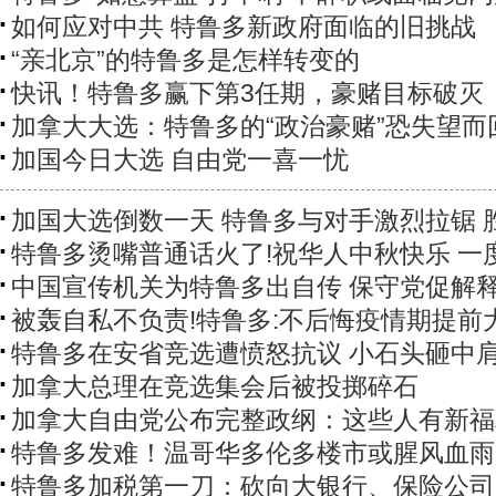
如何应对中共 特鲁多新政府面临的旧挑战
“亲北京”的特鲁多是怎样转变的
快讯！特鲁多赢下第3任期，豪赌目标破灭
加拿大大选：特鲁多的“政治豪赌”恐失望而
加国今日大选 自由党一喜一忧
加国大选倒数一天 特鲁多与对手激烈拉锯 
特鲁多烫嘴普通话火了!祝华人中秋快乐 一
中国宣传机关为特鲁多出自传 保守党促解
被轰自私不负责!特鲁多:不后悔疫情期提前
特鲁多在安省竞选遭愤怒抗议 小石头砸中
加拿大总理在竞选集会后被投掷碎石
加拿大自由党公布完整政纲：这些人有新福
特鲁多发难！温哥华多伦多楼市或腥风血雨
特鲁多加税第一刀：砍向大银行、保险公司