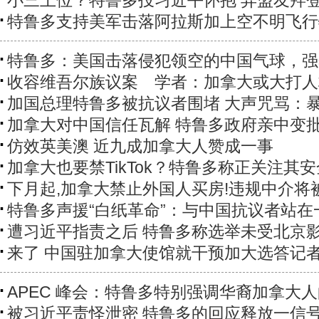
小三上位？特鲁多投习近平怀抱 弃盟友拜
特鲁多支持美军击落阿拉斯加上空不明飞行
特鲁多：美国击落侵犯领空的中国气球，强
收容维吾尔族议案 学者：加拿大或大打人
加国总理特鲁多被抗议者围堵 大声咒骂：
加拿大对中国信任瓦解 特鲁多政府亲中变
仿效英美澳 近九成加拿大人赞成一事
加拿大也要禁TikTok？特鲁多称正关注其
下月起,加拿大禁止外国人买房!违规中介将
特鲁多声援“白纸革命”：与中国抗议者站在
遭习近平指责之后 特鲁多称选举未受北京
来了 中国驻加拿大使馆就干预加大选答记
APEC 峰会：特鲁多特别强调华裔加拿大
被习近平责怪泄密 特鲁多的回应释放一信