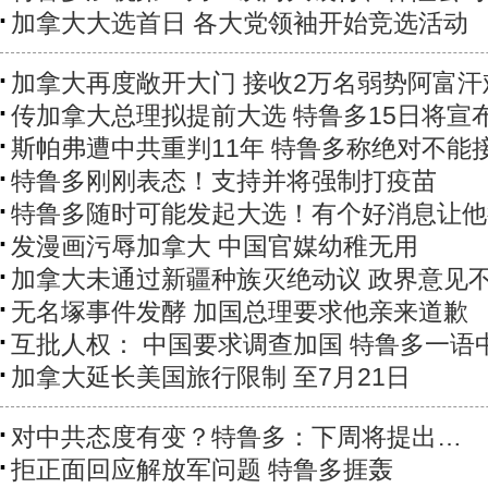
加拿大大选首日 各大党领袖开始竞选活动
加拿大再度敞开大门 接收2万名弱势阿富汗
传加拿大总理拟提前大选 特鲁多15日将宣
斯帕弗遭中共重判11年 特鲁多称绝对不能
特鲁多刚刚表态！支持并将强制打疫苗
特鲁多随时可能发起大选！有个好消息让他
发漫画污辱加拿大 中国官媒幼稚无用
加拿大未通过新疆种族灭绝动议 政界意见
无名塚事件发酵 加国总理要求他亲来道歉
互批人权： 中国要求调查加国 特鲁多一语
加拿大延长美国旅行限制 至7月21日
对中共态度有变？特鲁多：下周将提出…
拒正面回应解放军问题 特鲁多捱轰