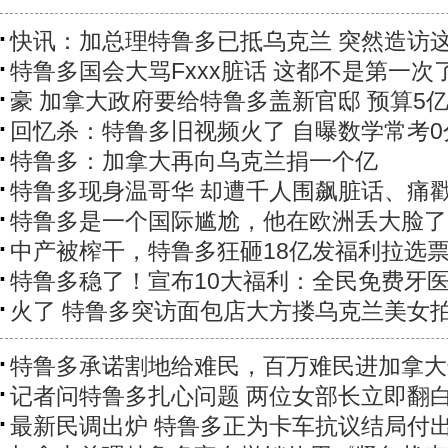
快讯：加总理特鲁多已抵乌克兰 突然造访
特鲁多国会大骂Fxxx脏话 这都不是第一次
豪 加拿大政府要给特鲁多盖新官邸 预算5
回忆杀：特鲁多旧视频火了 自曝数学常考0
特鲁多：加拿大再向乌克兰捐一个亿
特鲁多现身温哥华 却遭千人围飙脏话、痛
特鲁多是一个国际尴尬，他在欧洲丢大脸了
中产被榨干，特鲁多狂砸18亿发福利拉选
特鲁多稳了！宣布10大福利：全民免费牙医.
火了 特鲁多突访面包店大方搂乌克兰美女
特鲁多承诺割地给难民，百万难民进加拿大
记者问特鲁多扎心问题 两位女部长立即翻
最新民调出炉 特鲁多正为卡车抗议结局付