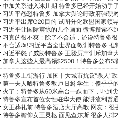
中加关系进入冰川期 特鲁多已经开始动手
习近平怨怼特鲁多 加拿大舆论吁政府强硬
习近平出席G20目的 试图分化欧盟国家领
习近平让国际震惊的几个画面 微博搜索不
习真的很不爽：除了不合适，还说特鲁多很
不合适啊!习近平当全世界面教训特鲁多 推
习近平怒了威胁特鲁多 王毅厉声训斥加拿
加拿大这些人最高领$2500！特鲁多公布5
特鲁多上街游行 加国十大城市抗议"杀人"
第一夫人晒特鲁多教师旧照 学生：傻乎乎
火了：特鲁多从60米高台一跃而下，吓到
特鲁多宣布首位女性驻华大使 能讲流利普
女王葬礼前 特鲁多酒店大厅高歌 网友：很
特鲁多瞻仰女王灵柩 面见查尔斯 很多人排2