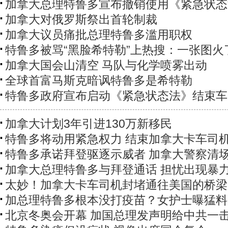
加拿大总理特鲁多宣布撤销使用《紧急状态
加拿大对俄罗斯祭出首轮制裁
加拿大议员痛批总理特鲁多滥用职权
特鲁多被骂“黑脸希特勒”上热搜：一张图火
加拿大国会山清空 马队与化学喷雾出动
全球首富马斯克暗讽特鲁多是希特勒
特鲁多政府宣布启动《紧急状态法》结束车
加拿大计划3年引进130万新移民
特鲁多将动用紧急权力 结束加拿大卡车司
特鲁多承诺拜登驱逐示威者 加拿大警察清
加拿大总理特鲁多与拜登通话 担忧出现暴
太妙！加拿大卡车司机封堵通往美国的桥梁
加总理特鲁多根本没打疫苗？女护士曝猛料
北京冬奥会开幕 加国总理发声明给中共一