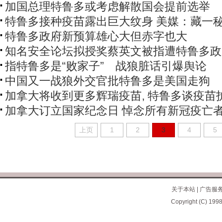
加国总理特鲁多或考虑解散国会提前选举
特鲁多接种疫苗露出巨大纹身 美媒：藏一
特鲁多政府新预算雄心大但赤字也大
知名安全论坛拟授奖蔡英文被指遭特鲁多政
指特鲁多是“败家子” 战狼脏话引爆舆论
中国又一战狼外交官批特鲁多是美国走狗
加拿大将收到更多辉瑞疫苗, 特鲁多谈疫苗
加拿大订立国家纪念日 悼念所有新冠疫亡
上页
1
2
3
4
5
关于本站
|
广告服
Copyright (C) 1998