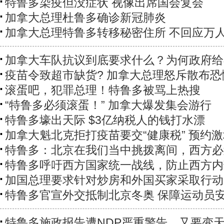
特鲁多染疫但没症状 视像出席国会复会
加拿大总理杜鲁多确诊新冠肺炎
加拿大总理特鲁多转移秘密住所 不回应万
加拿大车队抗议到底要求什么？为何政府给
疫苗令致超市缺货? 加拿大总理怒斥散布恐
滚蛋吧，犯罪总理！特鲁多被骂上热搜
“特鲁多必须滚蛋！” 加拿大爆发集会游行
特鲁多壕出天际 $3亿纳税人的钱打水漂
加拿大魁北克拒打疫苗要交“健康税” 预约
特鲁多：北京在我们当中挑拨离间，西方必
特鲁多呼吁西方国家统一战线，防止西方内
加国总理要求针对炒房和外国买家采取行动
特鲁多官宣外交抵制北京冬奥 保障运动员
特鲁多施政报告遭NDP严重警告，又要变