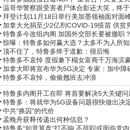
温哥华警察跟受害者尸体合影还大笑，终于
拜登计划11月18日举行美加墨领袖面对面
加拿大允捐至少2亿剂COVID-19疫苗 供贫
特鲁多今改组内阁 加国外交部长要被撤职
惊曝：特鲁多如何赢大选？太多不为人所知
​顶不住了，特鲁多终于道歉：很后悔
特鲁多不哀悼 度假兼下榻女富商千万海滨
加拿大即将宣布华为5G决定 专家：加中障
特鲁多不哀悼，偷偷翘班去冲浪
特鲁多内阁开工在即 将首要解决5大关键问
特鲁多：将就华为5G设备问题很快做出决
中共“换囚”的代价
孟晚舟获释传递出何种信息？
特鲁多“如意算盘”打不响 不辞职或面临党