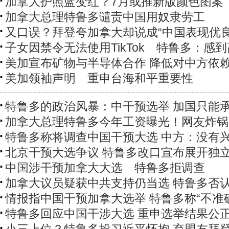
加拿大护照蓝变红？7月或推新版颜色图案
加拿大总理特鲁多谴责中国用奴隶劳工
又口误？拜登夸加拿大却说成“中国表现优良
子女因禁令无法使用TikTok 特鲁多：感
美加宣布矿物与半导体合作 降低对中方依
美加领袖声明 重申台海和平重要性
特鲁多的政治风暴：中干预选举 加国只能
加拿大总理特鲁多今年工资曝光！网友炸锅
特鲁多称将调查中国干预大选 中方：没有
北京干预大选争议 特鲁多改口宣布展开独
中国涉干预加拿大大选 特鲁多拒调查
加拿大议员疑获中共支持仍当选 特鲁多否
情报指中国干预加拿大选举 特鲁多称“不准
特鲁多回应中国干涉大选 重申选举结果公