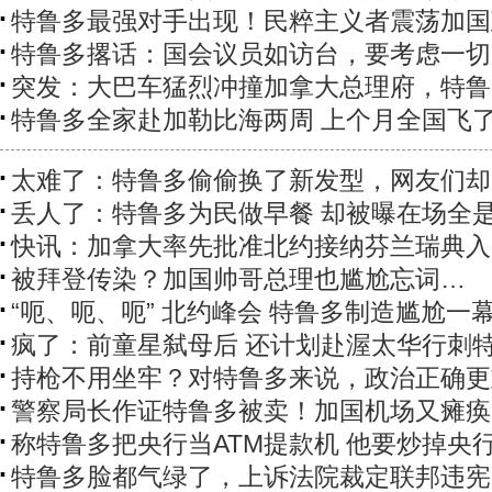
特鲁多最强对手出现！民粹主义者震荡加国
特鲁多撂话：国会议员如访台，要考虑一切
突发：大巴车猛烈冲撞加拿大总理府，特鲁
特鲁多全家赴加勒比海两周 上个月全国飞了
太难了：特鲁多偷偷换了新发型，网友们却
丢人了：特鲁多为民做早餐 却被曝在场全
快讯：加拿大率先批准北约接纳芬兰瑞典入
被拜登传染？加国帅哥总理也尴尬忘词…
“呃、呃、呃” 北约峰会 特鲁多制造尴尬一
疯了：前童星弑母后 还计划赴渥太华行刺
持枪不用坐牢？对特鲁多来说，政治正确更
警察局长作证特鲁多被卖！加国机场又瘫痪
称特鲁多把央行当ATM提款机 他要炒掉央
特鲁多脸都气绿了，上诉法院裁定联邦违宪