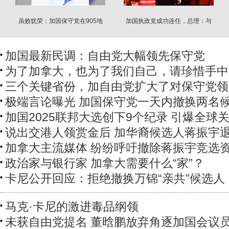
虽败犹荣：加国保守党在905地
加国执政党成功连任，总理：与
区实现全面突破
美“一刀两断”
加国最新民调：自由党大幅领先保守党
为了加拿大，也为了我们自己，请珍惜手中
三个关键省份，加自由党扩大了对保守党领
极端言论曝光 加国保守党一天内撤换两名
加国2025联邦大选创下9个纪录 引爆全球
说出交港人领赏金后 加华裔候选人蒋振宇
加拿大主流媒体 纷纷呼吁撤除蒋振宇竞选
政治家与银行家 加拿大需要什么“家”？
卡尼公开回应：拒绝撤换万锦“亲共”候选人
马克·卡尼的激进毒品纲领
未获自由党提名 董晗鹏放弃角逐加国会议