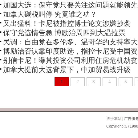
加国大选：保守党只要关注这问题就能领先
加拿大碳税叫停 究竟谁之功？
又出猛料！卡尼被指控博士论文涉嫌抄袭
保守党选情告急 博励治周四到大温拉票
民调：自由党在多伦多、温哥华的支持率大
博励治否认靠印度助选，指控卡尼受中国资
别信卡尼！曝其投资公司利用住房危机劫贫
加拿大提前大选背景下，中加贸易战升级
1
2
3
4
5
关于本站
|
广告服
Copyright (C) 1998