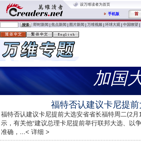
设万维读者为首页
首
手机版
即时新闻
焦点新闻
图片新闻
万维视频
环球大观
中国嘹望
|
|
|
|
|
|
加国
福特否认建议卡尼提前
福特否认建议卡尼提前大选安省省长福特周二(2月1
示，有关他“建议总理卡尼提前举行联邦大选、以争
准确，...< 详细 >