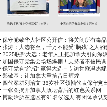
选民愤怒“被剥夺投票权”！专家：
史无前例的分裂危机！阿省提
可重选？
交“脱加”法案
保守党致华人社区公开信：将关闭所有毒品
张涛：大选将至，千万不能受“脑残”之人的
2025联邦大选：老年人正把加拿大引向深
加国保守党集会场场爆棚！支持者不信民调
保守党有“绝招” 赢得大选－专访党鞭冯杰妮
郑敬基：让加拿大重拾昔日辉煌
四代深耕列治文 36岁社区领袖代表保守党
一张图揭开加拿大政坛背后的红色关系网
博励治所在选区有91名候选人 有团体承认