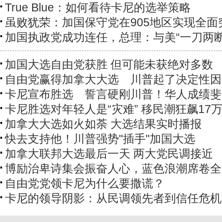
True Blue：如何看待卡尼的选举策略
虽败犹荣：加国保守党在905地区实现全面
加国执政党成功连任，总理：与美“一刀两断
加国大选自由党获胜 但可能未获绝对多数
自由党赢得加拿大大选 川普起了决定性因
卡尼宣布胜选 誓言硬刚川普！华人成绩斐
卡尼胜选对年轻人是“灾难” 移民潮狂飙17
加拿大大选如火如荼 大选结果实时播报
快去支持他！川普强势"插手"加国大选
加拿大联邦大选最后一天 两大党民调接近
博励治卑诗集会振奋人心，蓝色浪潮席卷全
自由党党领卡尼为什么要撒谎？
卡尼的领导阴影：从民调领先者到信任危机