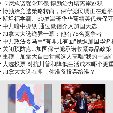
卡尼承诺强化环保 博励治力堵离岸逃税
博励治竞选策略转向，保守党民调正在追平
斯坦福学霸、30岁温哥华华裔精英代表保
中共暗中操纵 通过微信介入加国大选
加拿大大选诡异一幕：他有78名竞争者
中共政法委马甲“有理儿有面”操纵加国华裔
关闭预防点...加国保守党承诺收紧毒品政策
重磅！加拿大自由党候选人高唱“我的中国心
大选投票 对抗川普和降低生活成本哪个更
加拿大大选在即，你准备投票给谁？