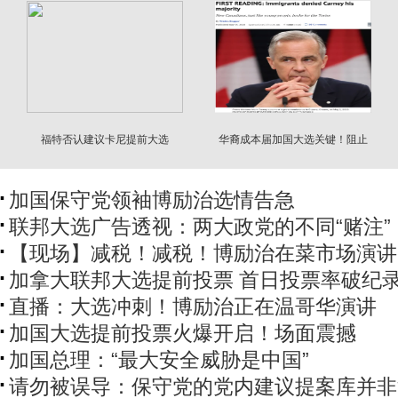
福特否认建议卡尼提前大选
华裔成本届加国大选关键！阻止
自由党组多数政府
加国保守党领袖博励治选情告急
联邦大选广告透视：两大政党的不同“赌注”
【现场】减税！减税！博励治在菜市场演讲
加拿大联邦大选提前投票 首日投票率破纪
直播：大选冲刺！博励治正在温哥华演讲
加国大选提前投票火爆开启！场面震撼
加国总理：“最大安全威胁是中国”
请勿被误导：保守党的党内建议提案库并非