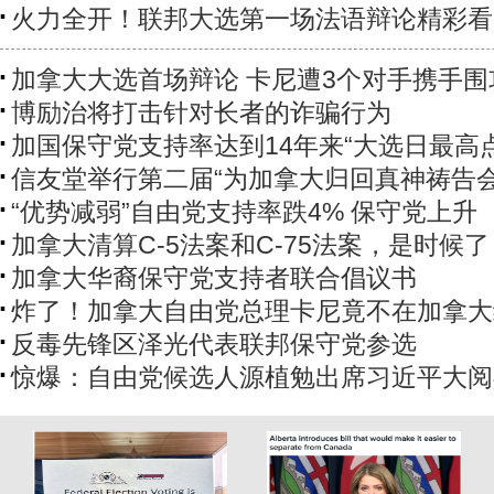
火力全开！联邦大选第一场法语辩论精彩看
加拿大大选首场辩论 卡尼遭3个对手携手围
博励治将打击针对长者的诈骗行为
加国保守党支持率达到14年来“大选日最高点
信友堂举行第二届“为加拿大归回真神祷告会
“优势减弱”自由党支持率跌4% 保守党上升
加拿大清算C-5法案和C-75法案，是时候了
加拿大华裔保守党支持者联合倡议书
炸了！加拿大自由党总理卡尼竟不在加拿大
反毒先锋区泽光代表联邦保守党参选
惊爆：自由党候选人源植勉出席习近平大阅