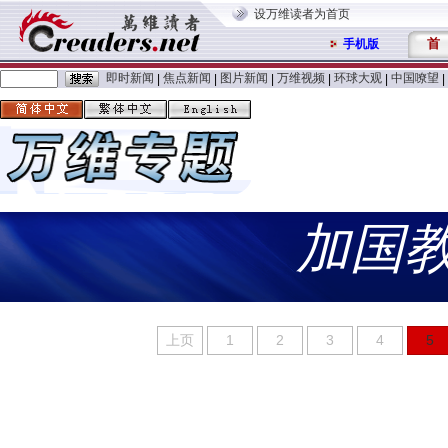
设万维读者为首页
首
手机版
即时新闻
焦点新闻
图片新闻
万维视频
环球大观
中国嘹望
|
|
|
|
|
|
加国
上页
1
2
3
4
5