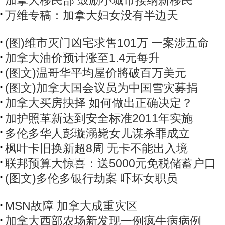
加拿大移民部 鼓励小城市接纳新移民
万维专稿：加拿大妇女没有半边天
(图)维市灭门凶宅求售101万 一案涉五命
加拿大油价预计涨至1.4元每升
(图文)温哥华平均屋价將破百万美元
(图文)加拿大国会议员为中国雪灾募捐
加拿大买房抉择 如何做出正确决定？
加护照革新达到安全标准2011年实施
多伦多华人彭璇溺毙女儿谋杀罪成立
枫叶卡旧换新超8周 无卡不能出入境
联邦预算大惊喜：送5000元免税储蓄户口
(图文)多伦多银行劫案 吓坏女职员
MSN故障 加拿大成重灾区
加拿大西部农场新发现一例疯牛病病例