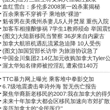
血红雪白：多伦多2008第一凶杀案揭秘
百余乘客不穿裤子 乘地铁“裸游”
魁省男在美俄州杀妻儿5人并焚屋 重伤入院
加客车相撞酿惨祸 7学生1教师殒命 举国震
(图文)大陆新移民当警察 36岁来自内蒙古
加拿大航班机遇乱流紧急迫降 10人受伤
(图文)加国贸部长访华 为旅游协议急了
中国金川集团2.14亿加元收购加拿大Tyler
渥太华知名律师被控淫乱 遭索偿140万
TTC暴力网上曝光 乘客堆中拳影交加
6.7级地震袭击卑诗外海 暂无伤亡报告
聚焦华裔新老移民的2007:我在加拿大的得
未来十年加拿大都会区移民加速向市郊扩散
亲历加拿大的“全民医疗”