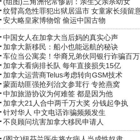
(组图)三角洲伦常惨剧：亲生父亲杀幼女
纹臂高危性罪犯出狱居温市 女童家长须留
安大略皇家博物馆 偷运中国古物
中国女人在加拿大当后妈的真实心声
加拿大新移民：船小也能远航的秘诀
车位当公寓卖！华裔兄弟伙同银行诈骗百万
加拿大看病排长队 每年直接损失15亿
加拿大运营商Telus考虑转向GSM技术
蒙面劫匪强抢列治文参茸行 专抢燕窝
中加旅游协议为何难签 都是因为他
加拿大21人合中两千万大奖 分钱起争执
针对华人 中文电话诈骗频频发生
不良顾问坑害加拿大移民申请人
(图文)纽芬兰医生将女病人当成性奴隶