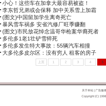
小心！这些车在加拿大最容易被盗！
李东哲兄弟或会保释 加中关系雪上加霜
(图文)中国留加学生离奇死亡
暴风雪车祸多 安省汽修厂旺季赚翻
(图文)市民放花悼念温哥华枪案华裔死者
多伦多1老1壮铲雪猝死
多伦多发生特大事故：55辆汽车相撞
大多伦多皮尔区：没有穷人 租客的房子
上页
1
2
3
4
5
关于本站
|
广告服
Copyright (C) 1998