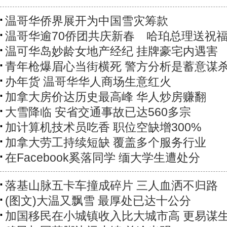
温哥华侨界展开为中国雪灾筹款
温哥华逾70侨团共庆新春 哈珀总理送祝
温可华岛妙龄女地产经纪 挂牌豪宅内遇害
青年枪爆眉心当街横死 警方分析是蓄意谋
办年货 温哥华华人商场生意红火
加拿大房价达历史最高峰 华人炒房赚翻
大雪降临 安省交通事故已达560多宗
加计算机技术员吃香 职位空缺增300%
加拿大劳工持续短缺 覆盖多个服务行业
在Facebook奚落同学 缅大学生遭处分
落基山脉五卡车撞成碎片 三人血洒不归路
(图文)大温又飘雪 最厚处已达十公分
加国移民在小城镇收入比大城市高 更易谋