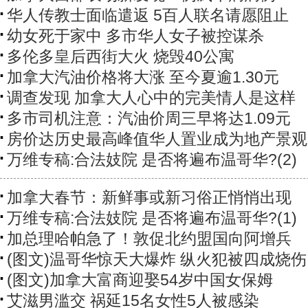
华人传教士面临遣返 5百人联名请愿阻止
幼女死于家中 多市华人女子被控谋杀
多伦多皇后西街大火 烧毁40公寓
加拿大汽油价格将大涨 至今夏逾1.30元
调查发现 加拿大人心中的完美情人是这样
多市司机注意：汽油价周三早将达1.09元
房价达历史最高峰值华人置业成为地产景观
万维专稿:合法妓院 是否将遍布温哥华?(2)
加拿大春节：新鲜事或新习俗正悄悄出现
万维专稿:合法妓院 是否将遍布温哥华?(1)
加总理哈帕急了！敦促北约盟国向阿增兵
(图文)温哥华惊天大爆炸 纵火犯被四成烧伤
(图文)加拿大富商迎娶54岁中国女保姆
艾滋男滥交 祸延15名女性5人被感染