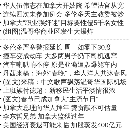
华人伍伟志在加拿大开妓院 希望法官从宽
连续四次未参加例会 多伦多天主教委被炒
加拿大“职业强奸迷”目标要性侵5千名女性
(组图)温哥华商业区发生大爆炸
多伦多严寒警报延长 周一如零下30度
撞车变成劫车 大多两男子扔下司机逃窜
汽车喇叭响不停 原是亚裔遭轰爆毙车內
丹茜来稿：海外“春晚”，华人洋人共沐春风
(图文)来稿：中文歌声飘荡温哥华国际机场
上班族付德超：新移民生活平淡情很浓
(图文)春节已成加拿大“主流节日”
加拿大总理向华人拜年 赞贡献不可估量
李东哲兄弟 加拿大监狱过年
美国经济衰退可能来临 加股蒸发400亿元