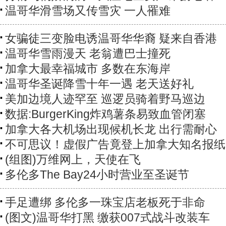
温哥华滑雪场又传雪灾 一人罹难
女骗徒三变脸电诱温哥华华裔 疑来自香港
温哥华雪雨漫天 老翁遭巴士撞死
加拿大最幸福城市 多数在东海岸
温哥华圣诞降雪十年一遇 老天送好礼
美加边境人迹罕至 巡逻员骑着野马巡边
数据:BurgerKing炸鸡薯条易致血管闭塞
加拿大各大机场出现候机长龙 出行需耐心
不可思议！虚假广告竟登上加拿大知名报纸
(组图)万维网上，天使在飞
多伦多The Bay24小时营业至圣诞节
手足遭绑 多伦多一珠宝店老板死于非命
(图文)温哥华打黑 缴获007式战斗改装车