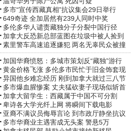
温哥华男子陈尸公寓 死因可疑
多市“宣传西藏真相”抗议集会29日举行
649奇迹 全加居然有239人同时中奖
多伦多华人谴责藏独分子分裂中国行径
加拿大反恐新总部蓝图在垃圾中被人捡到
素里警车高速追逐嫌犯 两名无辜民众被撞
加国华裔愤怒：多城市策划反“藏独”游行
黄金价格飞涨 多伦多市民忙于旧金饰套现
异国他乡难忘经历 刚到加拿大就过三八节
多市爆血腥惨案 丈夫猛砍妻子现场似斩首
加拿大留学生：西藏属于中国不可分割
卑诗各大学光纤上网 将瞬间下载电影
亚裔不满议员侮辱言论 到市政厅静坐抗议
多市华裔业主遇害成无头案 警悬5万