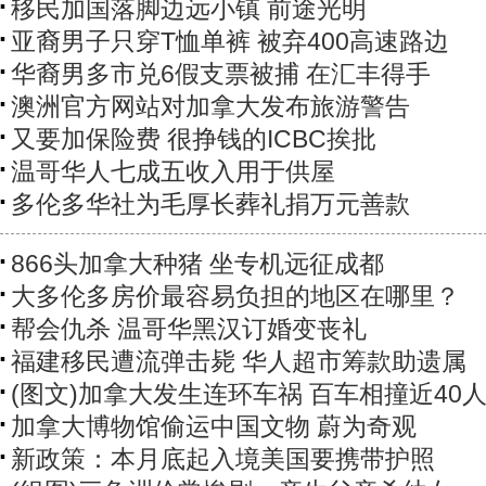
移民加国落脚边远小镇 前途光明
亚裔男子只穿T恤单裤 被弃400高速路边
华裔男多市兑6假支票被捕 在汇丰得手
澳洲官方网站对加拿大发布旅游警告
又要加保险费 很挣钱的ICBC挨批
温哥华人七成五收入用于供屋
多伦多华社为毛厚长葬礼捐万元善款
866头加拿大种猪 坐专机远征成都
大多伦多房价最容易负担的地区在哪里？
帮会仇杀 温哥华黑汉订婚变丧礼
福建移民遭流弹击毙 华人超市筹款助遗属
(图文)加拿大发生连环车祸 百车相撞近40
加拿大博物馆偷运中国文物 蔚为奇观
新政策：本月底起入境美国要携带护照