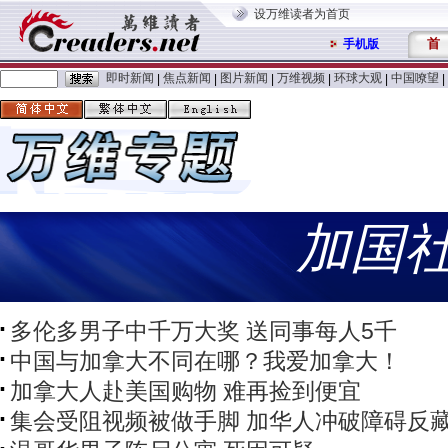
设万维读者为首页
首
手机版
即时新闻
焦点新闻
图片新闻
万维视频
环球大观
中国嘹望
|
|
|
|
|
|
加国
多伦多男子中千万大奖 送同事每人5千
中国与加拿大不同在哪？我爱加拿大！
加拿大人赴美国购物 难再捡到便宜
集会受阻视频被做手脚 加华人冲破障碍反