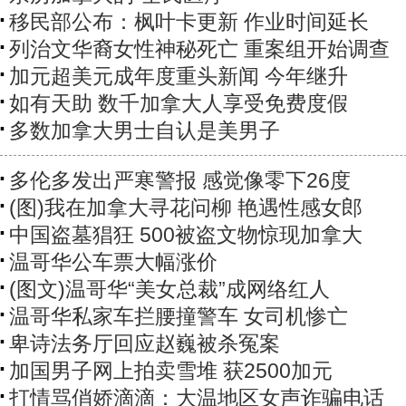
移民部公布：枫叶卡更新 作业时间延长
列治文华裔女性神秘死亡 重案组开始调查
加元超美元成年度重头新闻 今年继升
如有天助 数千加拿大人享受免费度假
多数加拿大男士自认是美男子
多伦多发出严寒警报 感觉像零下26度
(图)我在加拿大寻花问柳 艳遇性感女郎
中国盗墓猖狂 500被盗文物惊现加拿大
温哥华公车票大幅涨价
(图文)温哥华“美女总裁”成网络红人
温哥华私家车拦腰撞警车 女司机惨亡
卑诗法务厅回应赵巍被杀冤案
加国男子网上拍卖雪堆 获2500加元
打情骂俏娇滴滴：大温地区女声诈骗电话