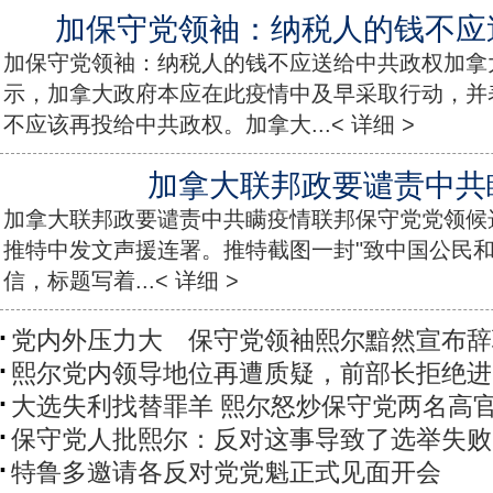
加保守党领袖：纳税人的钱不应
加保守党领袖：纳税人的钱不应送给中共政权加拿
示，加拿大政府本应在此疫情中及早采取行动，并
不应该再投给中共政权。加拿大...< 详细 >
加拿大联邦政要谴责中共
加拿大联邦政要谴责中共瞒疫情联邦保守党党领候
推特中发文声援连署。推特截图一封"致中国公民和
信，标题写着...< 详细 >
党内外压力大 保守党领袖熙尔黯然宣布辞
熙尔党内领导地位再遭质疑，前部长拒绝进
大选失利找替罪羊 熙尔怒炒保守党两名高
保守党人批熙尔：反对这事导致了选举失败
特鲁多邀请各反对党党魁正式见面开会