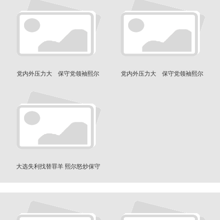
党内外压力大 保守党领袖熙尔
党内外压力大 保守党领袖熙尔
黯然宣布辞职
黯然宣布辞职
大选失利找替罪羊 熙尔怒炒保守
党两名高官