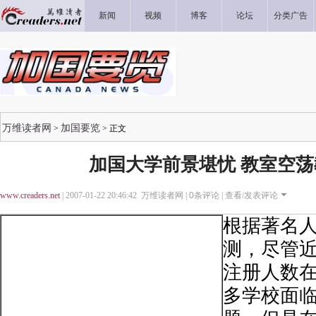
新闻
视频
博客
论坛
分类广告
万维读者网
加国要览
>
> 正文
加国大学前景堪忧 教室空
www.creaders.net
| 2007-01-22 20:46:42 万维读者网 |
0
条评论 |
查看/发表评论
根据著名
测，尽管
注册人数
多学校面