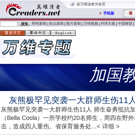
设万维读者为首页
首
手机版
即时新闻
焦点新闻
图片新闻
万维视频
环球大观
中国嘹望
|
|
|
|
|
|
加国
灰熊极罕见突袭一大群师生伤11人
灰熊极罕见突袭一大群师生伤11人 师生奋勇抵抗
（Bella Coola）一所学校约20名师生，周四在
击，造成四人重伤。省保育服务处...< 详细 >