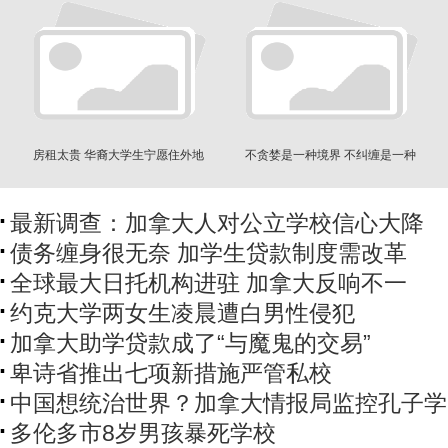
房租太贵 华裔大学生宁愿住外地
不贪婪是一种境界 不纠缠是一种
坐飞机上学
智慧
最新调查：加拿大人对公立学校信心大降
债务缠身很无奈 加学生贷款制度需改革
全球最大日托机构进驻 加拿大反响不一
约克大学两女生凌晨遭白男性侵犯
加拿大助学贷款成了“与魔鬼的交易”
卑诗省推出七项新措施严管私校
中国想统治世界？加拿大情报局监控孔子
多伦多市8岁男孩暴死学校