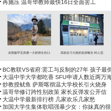
再施压 温哥华教师最快16日全面罢工
灰熊极罕见突袭一大群师生伤11
高校实习大面积造假曝光 90人恐
人 师生奋勇抵抗
失移民资格
BC教联VS省府:罢工与反制的27年 孩子最
大温中学大学都吃香 SFU申请人数近两万海
炒教授鱿鱼 萨斯喀彻温大学校长引火烧身
温哥华修订跨性别政策 家长反弹发公开信
大温中学最新排行榜 几家欢乐几家愁
加国大学生集体歌唱强暴少女：你妹真的很