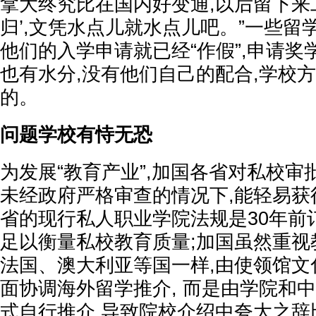
拿大终究比在国内好变通,以后留下来工
归’,文凭水点儿就水点儿吧。”一些留
他们的入学申请就已经“作假”,申请
也有水分,没有他们自己的配合,学校
的。
问题学校有恃无恐
为发展“教育产业”,加国各省对私校审
未经政府严格审查的情况下,能轻易获
省的现行私人职业学院法规是30年前订
足以衡量私校教育质量;加国虽然重视
法国、澳大利亚等国一样,由使领馆文
面协调海外留学推介, 而是由学院和
式自行推介,导致院校介绍中夸大之辞