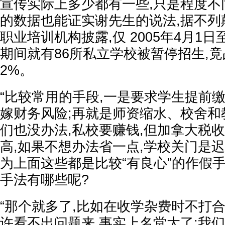
宣传实际上多少都有一些,只是程度不
的数据也能证实谢先生的说法,据不列
职业培训机构披露,仅 2005年4月1日至
期间就有86所私立学校被暂停招生,竟
2%。
“比较常用的手段,一是要求学生提前
嫁财务风险;再就是师资缩水、校舍和
们也没办法,私校要赚钱,但加拿大税
高,如果不想办法省一点,学校关门是
为上面这些都是比较“有良心”的作假手
手法有哪些呢?
“那个就多了,比如在收学杂费时不打
许看不出问题来,事实上名堂大了:我