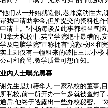
名同学一下成了“无家可归”的“问题研
“他们从一开始就造假,老师流动性大,
帮我申请助学金,但所提交的资料也作
申请上。”小杨每谈及此事都相当气恼
加拿大私校中,英皇学院绝非最糟的,
学及电脑学院”宣称拥有“宽敞校区和完
实上却仅有一幢租来的破旧三层小楼,
公司和商号,教学质量可想而知。
业内人士曝光黑幕
谢先生是加籍华人,一家私校的董事,
所私校,前一所开办一年多就被查封了
通后,他终于透露出一些办校秘密。 “