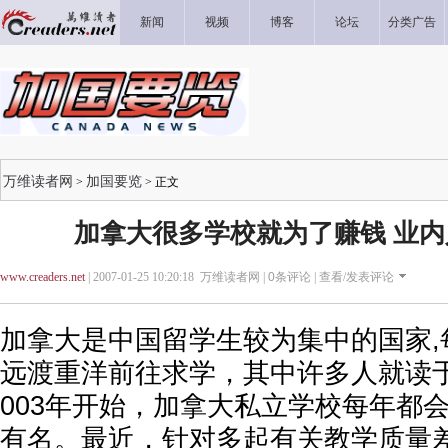
新闻
视频
博客
论坛
分类广告
万维读者网
加国要览
>
> 正文
加拿大很多学校就为了赚钱 业
www.creaders.net
| 2007-01-25 10:20:18 万维读者网 |
0
条评论 |
查看/发表评论
加拿大是中国留学生较为集中的国家,
远渡重洋前往求学，其中许多人就读
003年开始，加拿大私立学校每年都
有名。最近，针对多起有关教学质量