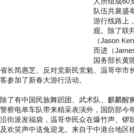
人所组成60
队伍共襄盛举
游行线路上
观。除了联
（Jason 
而进（Jame
国务部长黄
省长简惠芝、反对党新民党魁、温哥华市
客参加了新春大游行活动。
除了有中国民族舞蹈团、武术队、麒麟醒
警察电单车队带来精采表演外，国防部今
沿街派发福袋，温哥华民众在爆竹声、锣
及欢笑声中送兔迎龙。来自于中港台地区