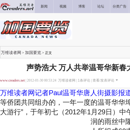
新闻
视频
博客
论坛
分类广告
万维读者网
加国要览
>
> 正文
声势浩大 万人共举温哥华新春大
www.creaders.net
| 2012-01-30 00:53:24 万维读者网 |
1
条评论 |
查看/发表评论
万维读者网记者Paul温哥华唐人街摄影报
等侨团共同组办的，一年一度的温哥华华埠年
大游行”，于年初七（2012年1月29日）
润的雨丝
中