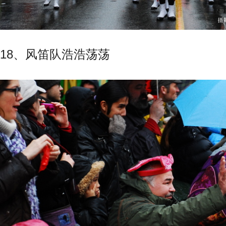
18、风笛队浩浩荡荡