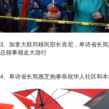
3、加拿大联邦移民部长肯尼，卑诗省长
总领事领走大游行
4、卑诗省长简惠芝抱拳恭祝华人社区和本