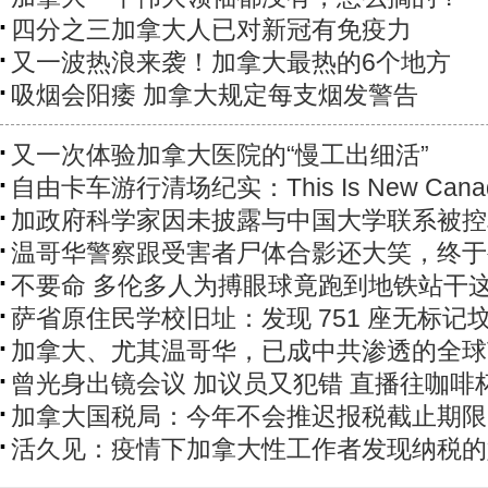
四分之三加拿大人已对新冠有免疫力
又一波热浪来袭！加拿大最热的6个地方
吸烟会阳痿 加拿大规定每支烟发警告
又一次体验加拿大医院的“慢工出细活”
自由卡车游行清场纪实：This Is New Cana
加政府科学家因未披露与中国大学联系被控
温哥华警察跟受害者尸体合影还大笑，终于
不要命 多伦多人为搏眼球竟跑到地铁站干
萨省原住民学校旧址：发现 751 座无标记
加拿大、尤其温哥华，已成中共渗透的全球
曾光身出镜会议 加议员又犯错 直播往咖啡
加拿大国税局：今年不会推迟报税截止期限
活久见：疫情下加拿大性工作者发现纳税的