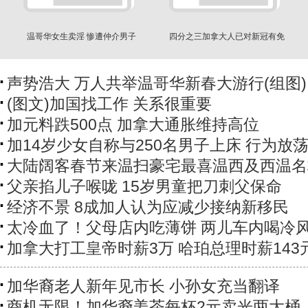
温哥华女生卖淫 惨遭仲介男子
四分之三加拿大人已对新冠有免
先“试车”
疫力
声势浩大 万人共举温哥华新春大游行(组图)
(图文)加国找工作 关系很重要
加元料跌500点 加拿大通胀维持高位
加14岁少女自称与250名男子上床 行为放
大陆阔客春节来温扫豪宅最喜温西及西温名
父亲掐儿子喉咙 15岁男童把刀刺父保命
经济不景 8成加人认为应减少接纳新移民
太冷血了！父母店内吃薄饼 两儿车内喝冷
加拿大打工皇帝时薪3万 哈珀总理时薪143
加华裔老人新年见市长 小孙女充当翻译
商机无限！加华裔姜茶每杯2元卖光两大桶