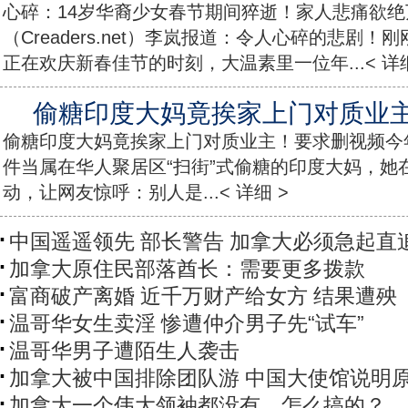
心碎：14岁华裔少女春节期间猝逝！家人悲痛欲
（Creaders.net）李岚报道：令人心碎的悲剧
正在欢庆新春佳节的时刻，大温素里一位年...< 详细
偷糖印度大妈竟挨家上门对质业
偷糖印度大妈竟挨家上门对质业主！要求删视频今年
件当属在华人聚居区“扫街”式偷糖的印度大妈，她
动，让网友惊呼：别人是...< 详细 >
中国遥遥领先 部长警告 加拿大必须急起直
加拿大原住民部落酋长：需要更多拨款
富商破产离婚 近千万财产给女方 结果遭殃
温哥华女生卖淫 惨遭仲介男子先“试车”
温哥华男子遭陌生人袭击
加拿大被中国排除团队游 中国大使馆说明
加拿大一个伟大领袖都没有，怎么搞的？