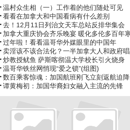
温村众生相（一）工作着的他们随处可见
看看在加拿大和中国看病有什么差别
去！12月11日列治文天车总站反排华集会
加拿大重庆协会齐乐晚宴 暖化多伦多百年
过年啦！看看温哥华外媒眼里的中国年
卖淫该不该合法化？一半加拿大人和政府唱
炒教授鱿鱼 萨斯喀彻温大学校长引火烧身
温哥华铁丝网悄现“爱之锁”(组图)
数百乘客惊魂：加国航班刚飞立刻返航迫降
谭黄梅初：加国华裔妇女融入主流的先锋