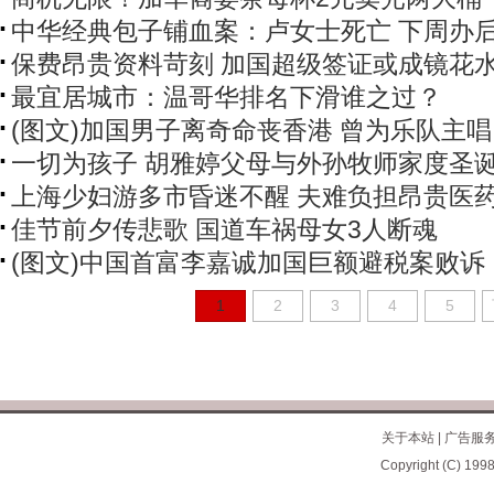
中华经典包子铺血案：卢女士死亡 下周办
保费昂贵资料苛刻 加国超级签证或成镜花
最宜居城市：温哥华排名下滑谁之过？
(图文)加国男子离奇命丧香港 曾为乐队主唱
一切为孩子 胡雅婷父母与外孙牧师家度圣
上海少妇游多市昏迷不醒 夫难负担昂贵医
佳节前夕传悲歌 国道车祸母女3人断魂
(图文)中国首富李嘉诚加国巨额避税案败诉
1
2
3
4
5
关于本站
|
广告服
Copyright (C) 1998