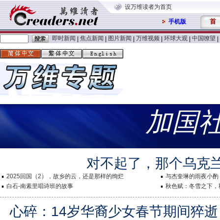
设万维读者为首页
首
手机版
即时新闻
焦点新闻
图片新闻
万维视频
环球大观
中国嘹望
|
|
|
|
|
|
加国
对不起了，那个乌克
2025回国（2），故乡的云，还是那样的绚烂
与杰奎琳的雨夜小酌
白石-南素里唱诗班的故事
秋色赋：冬雪之下，
心碎：14岁华裔少女春节期间猝