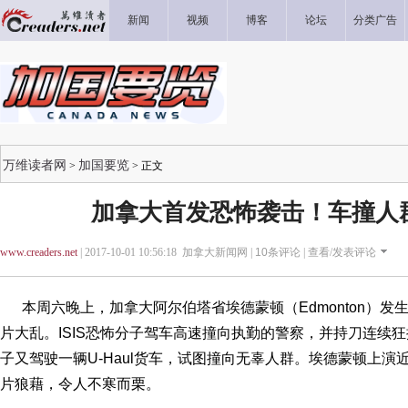
新闻
视频
博客
论坛
分类广告
万维读者网
加国要览
>
> 正文
加拿大首发恐怖袭击！车撞人
www.creaders.net
| 2017-10-01 10:56:18 加拿大新闻网 |
10
条评论 |
查看/发表评论
本周六晚上，加拿大阿尔伯塔省埃德蒙顿（Edmonton）发生了
片大乱。ISIS恐怖分子驾车高速撞向执勤的警察，并持刀连续
子又驾驶一辆U-Haul货车，试图撞向无辜人群。埃德蒙顿上演
片狼藉，令人不寒而栗。