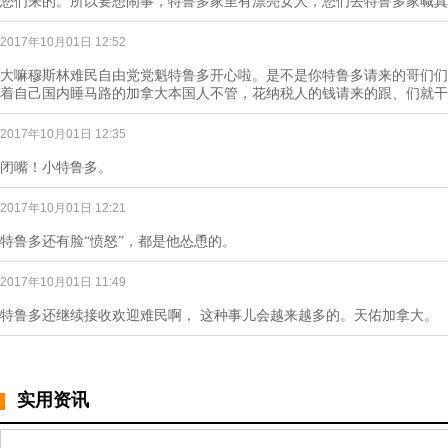
您们来的。所以要想闹事，特鲁多家里有漂亮女人，您们去特鲁多家喊真
2017年10月01日 12:52
大嘛穆斯林难民自由党党魁特鲁多开心啦。是不是你特鲁多请来的哥们们
着自己国内睡马路的加拿大本国人不管，花纳税人的钱请来的跟、们就干
2017年10月01日 12:35
闭嘴！小特鲁多。
2017年10月01日 12:21
特鲁多还有脸“愤怒”，都是他怂恿的。
2017年10月01日 11:49
特鲁多还继续接收欢迎难民啊， 这种事儿会越来越多的。天佑加拿大。
实用资讯