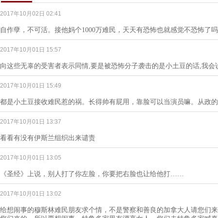
2017年10月02日 02:41
自作孽，不可活。接他妈个1000万难民，天天有恐怖也就感觉不恐怖了
2017年10月01日 15:57
向这些无辜的受害者表示同情,要是被恐怖分子袭击的是小土豆的话,我会说
2017年10月01日 15:49
都是小土豆接收难民惹的祸。长得帅有屁用，靠脸可以当演员嘛。从政的
2017年10月01日 13:37
看看有没有伊斯兰组织出来谴责
2017年10月01日 13:05
《圣经》上说，别人打了你左脸，你要把右脸也让给他打……
2017年10月01日 13:02
给想闹事的穆斯林难民朋友求个情，不是警察和善良的加拿大人请您们来