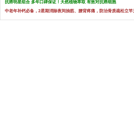
抗癌明星组合 多年口碑保证！天然植物萃取 有效对抗癌细胞
中老年补钙必备，2星期消除夜间抽筋、腰背疼痛，防治骨质疏松立竿