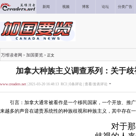
新闻
视频
博客
论坛
分类广告
万维读者网
加国要览
>
> 正文
加拿大种族主义调查系列：关于歧
www.creaders.net
| 2021-03-20 16:48:13 RCI |
0
条评论 |
查看/发表评论
引言：加拿大通常被看作是一个移民国家，一个开放、推广多
来越多的声音在谴责系统性的种族歧视和种族主义，其中存在一
对于那些