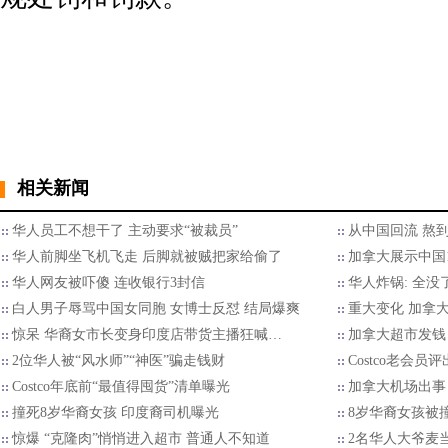
相关新闻
华人员工不想干了 主动要求“被裁员”
从中国回流 熬到
华人前脚坐飞机飞走 后脚就被贼把家给偷了
加拿大展示中国1
华人网友被吓傻 连收银行3封信
华人炸锅: 全没
白人男子辱骂中国女同胞 女博士反怼 结局爆爽
重大变化 加拿
惊呆 华裔女市长变身印度店带货主播狂喊…
加拿大超市发钱
2位华人被“风水师”“神医”骗走钱财
Costco老会员
Costco年底前“最值得囤货”清单曝光
加拿大机场出事
撞死8岁华裔女孩 印度裔司机曝光
8岁华裔女孩被
惊爆 “克隆肉”悄悄进入超市 普通人不知道
2名华人大爷麦