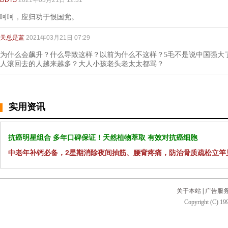
DDTS
2021年03月21日 12:31
呵呵，应归功于恨国党。
天总是蓝
2021年03月21日 07:29
为什么会飙升？什么导致这样？以前为什么不这样？5毛不是说中国强大
人滚回去的人越来越多？大人小孩老头老太太都骂？
实用资讯
抗癌明星组合 多年口碑保证！天然植物萃取 有效对抗癌细胞
中老年补钙必备，2星期消除夜间抽筋、腰背疼痛，防治骨质疏松立竿
关于本站
|
广告服
Copyright (C) 199