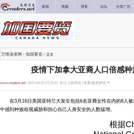
新闻
视频
博客
论坛
分类广告
万维读者网
加国要览
>
> 正文
疫情下加拿大亚裔人口倍感种
www.creaders.net
| 2021-04-03 15:52:41 RCI |
1
条评论 |
查看/发表评论
在3月16日美国亚特兰大发生包括6名亚裔女性在内的8人被
中感到种族歧视威胁和担心自己人身安全的人数猛增。
根据Chine