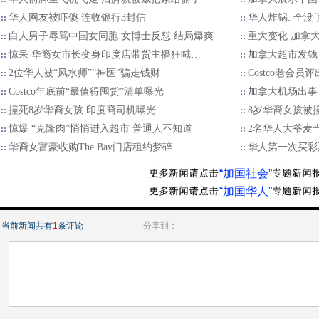
华人网友被吓傻 连收银行3封信
华人炸锅: 全没
白人男子辱骂中国女同胞 女博士反怼 结局爆爽
重大变化 加拿
惊呆 华裔女市长变身印度店带货主播狂喊…
加拿大超市发钱
2位华人被“风水师”“神医”骗走钱财
Costco老会员
Costco年底前“最值得囤货”清单曝光
加拿大机场出事
撞死8岁华裔女孩 印度裔司机曝光
8岁华裔女孩被
惊爆 “克隆肉”悄悄进入超市 普通人不知道
2名华人大爷麦
华裔女富豪收购The Bay门店租约梦碎
华人第一次买彩
“加国社会”
“加国华人”
当前新闻共有
1
条评论
分享到：