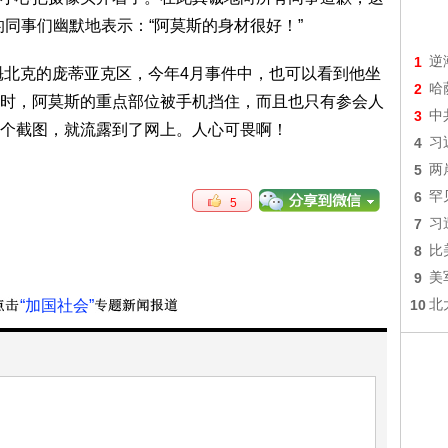
同事们幽默地表示：“阿莫斯的身材很好！”
1
逆
北克的庞蒂亚克区，今年4月事件中，也可以看到他坐
2
哈
时，阿莫斯的重点部位被手机挡住，而且也只有参会人
3
中
个截图，就流露到了网上。人心可畏啊！
4
习
5
两
6
罕
5
7
习
8
比
9
美
“加国社会”
10
北