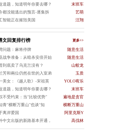
这道题，知道明年你要去哪？
末班车
今都没能逃出的预言-逐集拆
艺萌
工智能正在摧毁美国
汪翔
博文回复排行榜
更多>>
湾问题：麻将停牌
随意生活
亚战争准备：从暗杀安倍开始
随意生活
普到底卖了乌克兰没有？
山蛟龙
兰芳和兩位仍然在世的入室弟
玉质
一美女：《越人歌》-宋祖英
YOLO宥乐
这道题，知道明年你要去哪？
末班车
权不受约束：当“比较优势”
遍地是贪官
知青“横断万重山”也谈“知
横断万重山
于离岸爱国
阿里克斯Y
外中文出版的新路基本开通，
高伐林