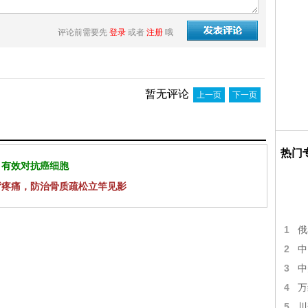
评论前需要先
登录
或者
注册
哦
暂无评论
上一页
下一页
热门
 有效对抗癌细胞
背疼痛，防治骨质疏松立竿见影
1
俄
2
中
3
中
4
万
5
川