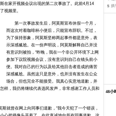
斯在家开视频会议出现的第二次事故了。此前4月14
5
拱
了视频里。
第一次事故发生后，阿莫斯宣布休假一个月，
而这次对着咖啡杯小便后，只能宣布辞职。不过，
为了保持形象，阿莫斯坚称两起事件都是意外，表
示深感尴尬。在一份声明说，阿莫斯解释自己并没
有意识到被拍，“昨晚，我在一个非公开环境下上网
参加下议院视频会议，没有意识到自己在镜头前小
便。我对自己的行为以及给其他目击者造成的痛苦
深感尴尬。虽然这只是意外，也并没有发生在公众
场合，但也完全不能接受。我真心实意地道歉，并
怎样，我仍将继续代表选民发声，非常感谢工作人员和
48
斯就曾在网上向同事们道歉，“我今天犯了一个错误，
小心把摄像头开着了。在此真诚地向所有同事道歉，这