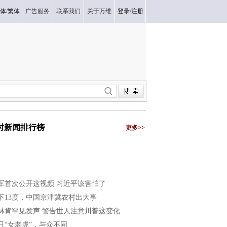
体
/
繁体
广告服务
联系我们
关于万维
登录
/
注册
小时新闻排行榜
更多>>
军首次公开这视频 习近平该害怕了
下13度，中国京津冀农村出大事
林肯罕见发声 警告世人注意川普这变化
只“女老虎”，与众不同