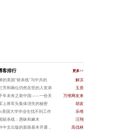
博客排行
更多>>
屏的美国“斩杀线”与中共的
解滨
兰芳和兩位仍然在世的入室弟
玉质
千年未有之新中国——一份关
万维网友来
军上将军头集体消失的秘密
胡亥
0%美国大学毕业生找不到工作
乐维
国斩杀线：愚昧和麻木
汪翔
外中文出版的新路基本开通，
高伐林