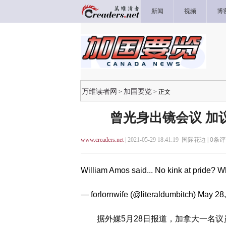
新闻
视频
博
万维读者网
加国要览
>
> 正文
曾光身出镜会议 加
www.creaders.net
| 2021-05-29 18:41:19 国际花边 |
0
条评
William Amos said... No kink at pride? 
— forlornwife (@literaldumbitch)
May 28,
据外媒5月28日报道，加拿大一名议员威廉