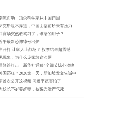
潮流而动，顶尖科学家从中国归国
萨克斯坦不厚道，中国面临前所未有压力
共官场突然敢骂习了，谁给的胆子？
近平最新恐怖绰号出炉
岸开打 让家人上战场？ 投票结果超震撼
见现象：为什么庞家敢这么硬
遭降维打击，新华社通稿4个细节惊心动魄
美国还狂？2026第一天，新加坡发文告诫中
军首次公开这视频 习近平该害怕了
大校长75岁娶娇妻，被骗光遗产气死