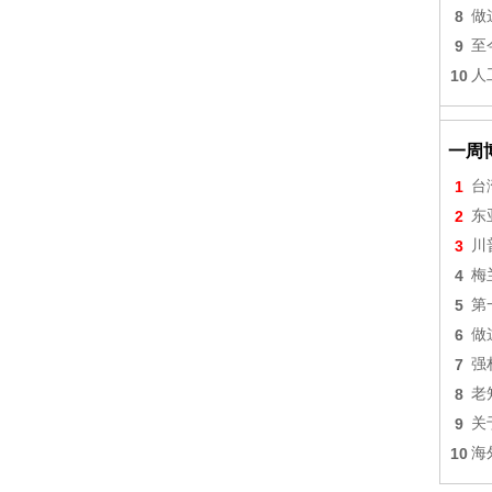
8
做
9
至
10
人
一周
1
台
2
东
3
川
4
梅
5
第
6
做
7
强
8
老
9
关
10
海