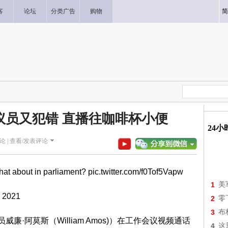
客
论坛
分类广告
购物
简
议员又犯错 直播往咖啡杯小便
24
论 |
查看/发表评论
What about in parliament?
pic.twitter.com/f0Tof5Vapw
1
美
 2021
2
零
3
布
·阿莫斯（William Amos)）在工作会议视频通话
4
这