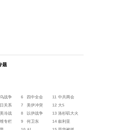
专题
6
11
乌战争
四中全会
中共两会
7
12
日关系
美伊冲突
大S
8
13
美冷战
以伊战争
洛杉矶大火
9
14
维专栏
何卫东
叙利亚
10
15
普
AI
苗华被抓