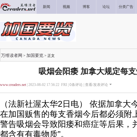
新闻
视频
博客
论坛
分类广告
万维读者网
加国要览
>
> 正文
吸烟会阳痿 加拿大规定每
www.creaders.net
| 2023-08-02 17:56:22 FRI |
0
条评论 |
查看/发表评论
（法新社渥太华2日电） 依据加拿大
在加国贩售的每支香烟今后都必须附
警告吸烟会导致阳痿和癌症等后果，并
都含有有毒物质”。