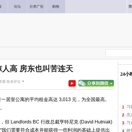
客
论坛
分类广告
购物
简
人高 房东也叫苦连天
24
查看/发表评论
华一套一居室公寓的平均租金高达 3,013 元，为全国最高。
1
习
元。
2
北
dlords BC 行政总裁亨特尼克 (David Hutniak)
3
习
“我们需要符合成本并能获得一些利润的基础上提供出
4
跨