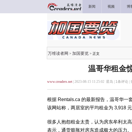
新闻
视频
博
万维读者网
加国要览
>
> 正文
温哥华租金惊
www.creaders.net
| 2023-08-15 11:25:02 星岛 |
1
条评论 |
根据 Rentals.ca 的最新报告，温哥
该网站称，两居室的平均租金为 3,918 
很多人抱怨租金太贵，认为房东牟利太高，但 Lan
表示，通货膨胀对房东造成极大的压力。