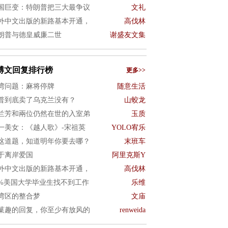
国巨变：特朗普把三大最争议
文礼
外中文出版的新路基本开通，
高伐林
朗普与德皇威廉二世
谢盛友文集
博文回复排行榜
更多>>
湾问题：麻将停牌
随意生活
普到底卖了乌克兰没有？
山蛟龙
兰芳和兩位仍然在世的入室弟
玉质
一美女：《越人歌》-宋祖英
YOLO宥乐
这道题，知道明年你要去哪？
末班车
于离岸爱国
阿里克斯Y
外中文出版的新路基本开通，
高伐林
0%美国大学毕业生找不到工作
乐维
湾区的整合梦
文庙
菓趣的回复，你至少有放风的
renweida