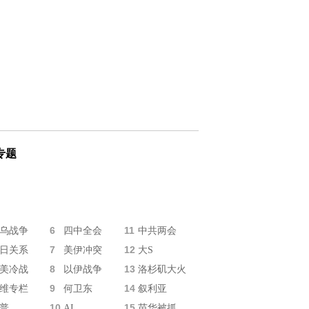
专题
6
11
乌战争
四中全会
中共两会
7
12
日关系
美伊冲突
大S
8
13
美冷战
以伊战争
洛杉矶大火
9
14
维专栏
何卫东
叙利亚
10
15
普
AI
苗华被抓