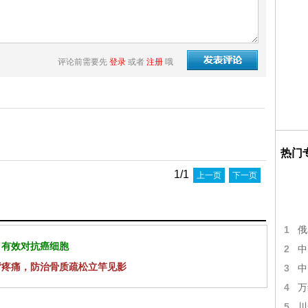
评论前需要先
登录
或者
注册
哦
热门
1/1
上一页
下一页
1
俄
 有效对抗癌细胞
2
中
背疼痛，防治骨质疏松立竿见影
3
中
4
万
5
川