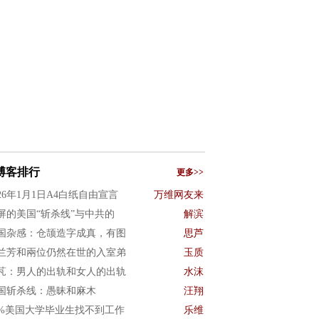
博客排行
更多>>
026年1月1日A4白纸自由宣言
万维网友来
屏的美国“斩杀线”与中共的
解滨
国杂感：仓颉造字成真，有图
思芦
兰芳和兩位仍然在世的入室弟
玉质
芃：男人的出轨和女人的出轨
水沫
国斩杀线：愚昧和麻木
汪翔
0%美国大学毕业生找不到工作
乐维