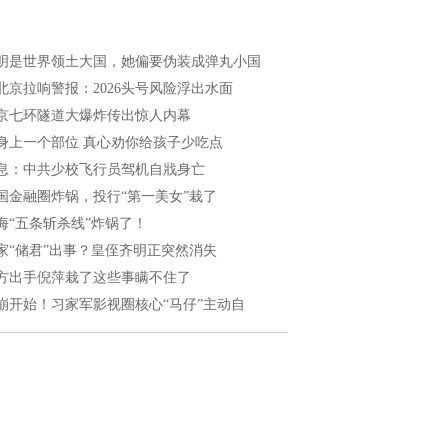
明是世界领土大国，她偏要伪装成弹丸小国
北京拉响警报：2026头号风险浮出水面
京七环隧道大爆炸传出惊人内幕
身上一个部位 真心劝你给孩子少吃点
息：中共少校飞行员驾机自戕身亡
国金融圈炸锅，投行“第一美女”栽了
海“五条斩杀线”炸锅了！
家“储君”出事？皇侄齐明正突然消失
方出手倪萍栽了这些事瞒不住了
崩开始！习家军影视圈核心“马仔”主动自