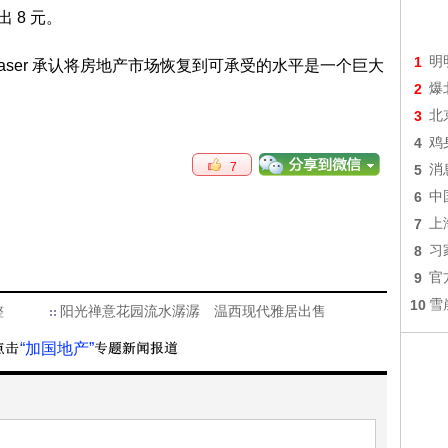
高出 8 元。
1
明
raser 承认将房地产市场恢复到可承受的水平是一个巨大
2
爆
3
北
4
鸡
7
5
消
6
中
7
上
8
习
9
官
10
雪
整
阳光禅意花园流水潺潺 温西现代雅居出售
“加国地产”