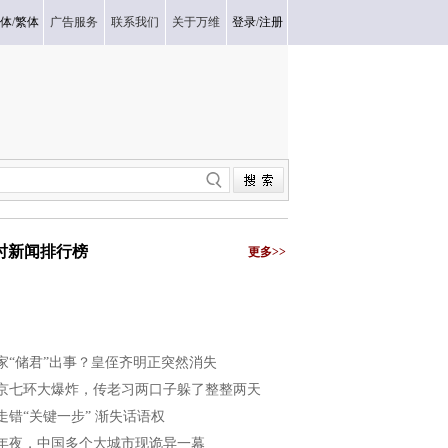
体
/
繁体
广告服务
联系我们
关于万维
登录
/
注册
小时新闻排行榜
更多>>
家“储君”出事？皇侄齐明正突然消失
京七环大爆炸，传老习两口子躲了整整两天
走错“关键一步” 渐失话语权
年夜，中国多个大城市现诡异一幕