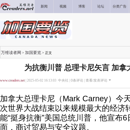
新闻
视频
博客
论坛
分类广告
万维读者网
加国要览
>
> 正文
为抗衡川普 总理卡尼矢言 加拿
www.creaders.net
| 2025-05-02 16:13:03 中央社 |
0
条评论 |
查看/发表评论
加拿大总理卡尼（Mark Carney）
次世界大战结束以来规模最大的经济
能“挺身抗衡”美国总统川普，他宣布
面，商讨贸易与安全议题。