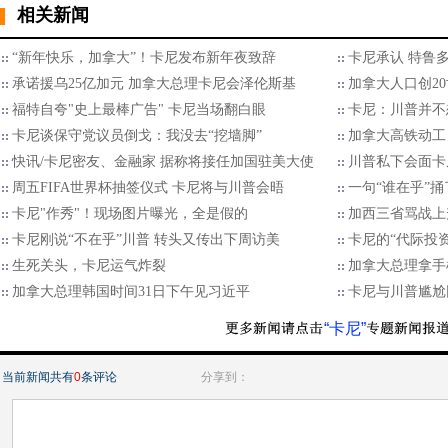
相关新闻
“新年快乐，加拿大”！卡尼发布新年夜致辞
卡尼承认 特鲁多
承诺援乌25亿加元 加拿大总理卡尼会泽伦斯基
加拿大人口创2
福特自夸"史上最棒广告" 卡尼当场翻白眼
卡尼：川普并不
卡尼谈保守党议员倒戈：我没去“挖墙脚”
加拿大高铁动工
快讯/卡尼密友、金融家 据称将接任加国驻美大使
川普私下会面卡
周五FIFA世界杯抽签仪式 卡尼将与川普会晤
一句“谁在乎”
卡尼"作秀"！现场图片曝光，全是假的
加西三省骂战上
卡尼刚说“不在乎”川普 转头又传出下周访美
卡尼的“代际投资
生死关头，卡尼运气炸裂
加拿大总理拿手
加拿大总理韩国时间31日下午见习近平
卡尼与川普尴尬
“卡尼”
当前新闻共有
0
条评论
分享到：