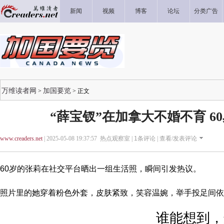
新闻
视频
博客
论坛
分类广告
万维读者网
加国要览
>
> 正文
“薛宝钗”在加拿大不婚不育 6
www.creaders.net
| 2025-05-08 19:37:57 热点观察室 |
1
条评论 |
查看/发表评论
60岁的张莉在社交平台晒出一组生活照，瞬间引发热议。
照片里的她穿着粉色外套，皮肤紧致，笑容温婉，举手投足间依
谁能想到，