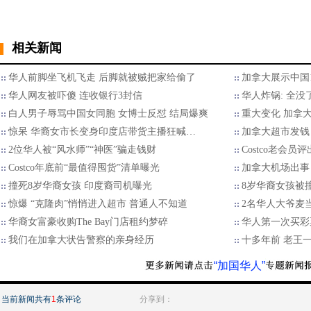
相关新闻
华人前脚坐飞机飞走 后脚就被贼把家给偷了
加拿大展示中国1
华人网友被吓傻 连收银行3封信
华人炸锅: 全没
白人男子辱骂中国女同胞 女博士反怼 结局爆爽
重大变化 加拿
惊呆 华裔女市长变身印度店带货主播狂喊…
加拿大超市发钱
2位华人被“风水师”“神医”骗走钱财
Costco老会员
Costco年底前“最值得囤货”清单曝光
加拿大机场出事
撞死8岁华裔女孩 印度裔司机曝光
8岁华裔女孩被
惊爆 “克隆肉”悄悄进入超市 普通人不知道
2名华人大爷麦
华裔女富豪收购The Bay门店租约梦碎
华人第一次买彩
我们在加拿大状告警察的亲身经历
十多年前 老王
“加国华人”
当前新闻共有
1
条评论
分享到：