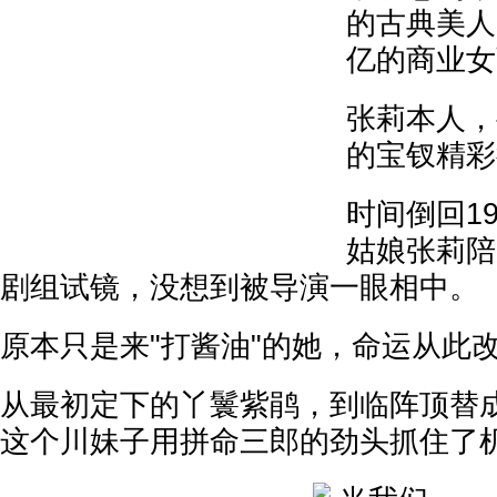
的古典美人
亿的商业女
张莉本人，
的宝钗精彩
时间倒回19
姑娘张莉陪
剧组试镜，没想到被导演一眼相中。
原本只是来"打酱油"的她，命运从此
从最初定下的丫鬟紫鹃，到临阵顶替
这个川妹子用拼命三郎的劲头抓住了