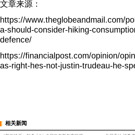
文章来源：
https://www.theglobeandmail.com/poli
a-should-consider-hiking-consumption
defence/
https://financialpost.com/opinion/op
as-right-hes-not-justin-trudeau-he-s
相关新闻