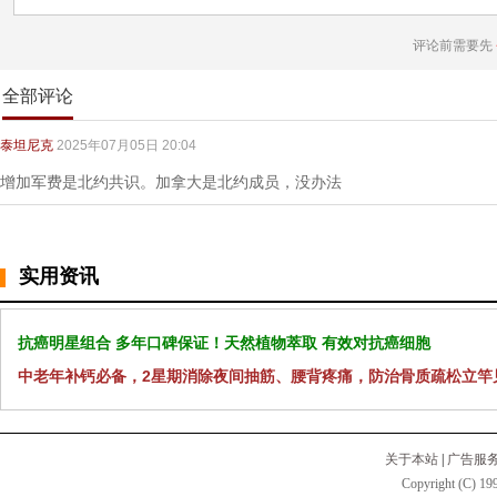
评论前需要先
全部评论
泰坦尼克
2025年07月05日 20:04
增加军费是北约共识。加拿大是北约成员，没办法
实用资讯
抗癌明星组合 多年口碑保证！天然植物萃取 有效对抗癌细胞
中老年补钙必备，2星期消除夜间抽筋、腰背疼痛，防治骨质疏松立竿
关于本站
|
广告服
Copyright (C) 199