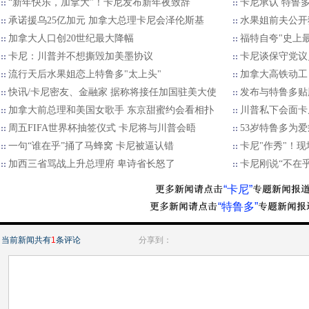
“新年快乐，加拿大”！卡尼发布新年夜致辞
卡尼承认 特鲁多
承诺援乌25亿加元 加拿大总理卡尼会泽伦斯基
水果姐前夫公开
加拿大人口创20世纪最大降幅
福特自夸"史上
卡尼：川普并不想撕毁加美墨协议
卡尼谈保守党议
流行天后水果姐恋上特鲁多"太上头"
加拿大高铁动工
快讯/卡尼密友、金融家 据称将接任加国驻美大使
发布与特鲁多贴
加拿大前总理和美国女歌手 东京甜蜜约会看相扑
川普私下会面卡
周五FIFA世界杯抽签仪式 卡尼将与川普会晤
53岁特鲁多为
一句“谁在乎”捅了马蜂窝 卡尼被逼认错
卡尼"作秀"！
加西三省骂战上升总理府 卑诗省长怒了
卡尼刚说“不在
“卡尼”
“特鲁多”
当前新闻共有
1
条评论
分享到：