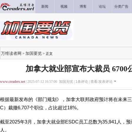
新闻
视频
博客
论坛
分类广告
万维读者网
加国要览
>
> 正文
加拿大就业部宣布大裁员 670
www.creaders.net
| 2025-07-12 16:57:06 加国无忧 |
1
条评论 |
查看/发表评论
根据最新发布的《部门规划》，加拿大联邦政府预计将在未来三
C）裁撤6,707个职位，占比超过18%。
截至2025年3月，加拿大就业部ESDC员工总数为35,941人，预计到
人。