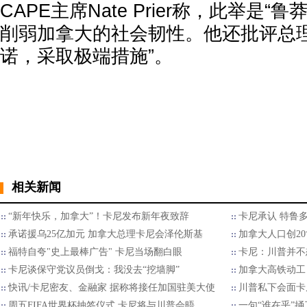
CAPE主席Nate Prier称，此举是
削弱加拿大的社会韧性。他还批评总理
诺，采取极端措施”。
相关新闻
“新年快乐，加拿大”！卡尼发布新年夜致辞
卡尼承认 特鲁多
承诺援乌25亿加元 加拿大总理卡尼会泽伦斯基
加拿大人口创2
福特自夸"史上最棒广告" 卡尼当场翻白眼
卡尼：川普并不
卡尼谈保守党议员倒戈：我没去“挖墙脚”
加拿大高铁动工
快讯/卡尼密友、金融家 据称将接任加国驻美大使
川普私下会面卡
周五FIFA世界杯抽签仪式 卡尼将与川普会晤
一句“谁在乎”