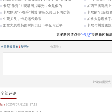
卡尼"作秀"！现场图片曝光，全是假的
加西三省骂战上
卡尼刚说“不在乎”川普 转头又传出下周访美
卡尼的“代际投资
生死关头，卡尼运气炸裂
加拿大总理拿手
加拿大总理韩国时间31日下午见习近平
卡尼与川普尴尬
“卡尼”
当前新闻共有
1
条评论
分享到：
评论前需要先
全部评论
lary
2025年07月12日 17:12