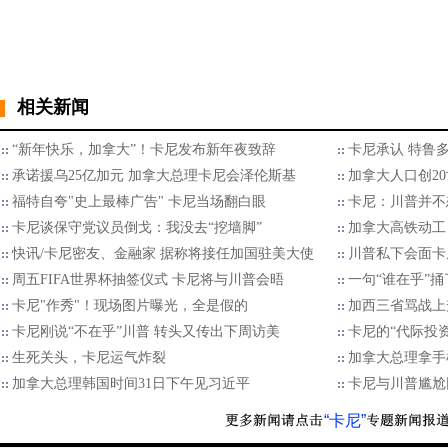
相关新闻
“新年快乐，加拿大”！卡尼发布新年夜致辞
卡尼承认 特鲁多
承诺援乌25亿加元 加拿大总理卡尼会泽伦斯基
加拿大人口创2
福特自夸"史上最棒广告" 卡尼当场翻白眼
卡尼：川普并不
卡尼谈保守党议员倒戈：我没去“挖墙脚”
加拿大高铁动工
快讯/卡尼密友、金融家 据称将接任加国驻美大使
川普私下会面卡
周五FIFA世界杯抽签仪式 卡尼将与川普会晤
一句“谁在乎”
卡尼"作秀"！现场图片曝光，全是假的
加西三省骂战上
卡尼刚说“不在乎”川普 转头又传出下周访美
卡尼的“代际投资
生死关头，卡尼运气炸裂
加拿大总理拿手
加拿大总理韩国时间31日下午见习近平
卡尼与川普尴尬
“卡尼”