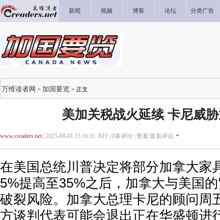
新闻
视频
博客
论坛
分类广告
万维读者网
加国要览
>
> 正文
美加关税战火延续 卡尼威
www.creaders.net
| 2025-08-01 15:16:31 RFI |
0
条评论 |
查看/发表评论
在美国总统川普决定将部分加拿大家
5%提高至35%之后，加拿大与美国
破裂风险。加拿大总理卡尼的顾问周五(
方谈判代表可能会退出正在华盛顿进