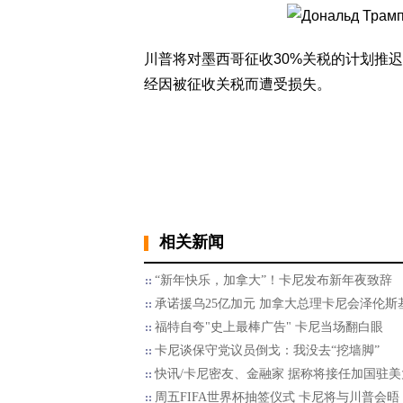
川普将对墨西哥征收30%关税的计划推迟
经因被征收关税而遭受损失。
相关新闻
“新年快乐，加拿大”！卡尼发布新年夜致辞
承诺援乌25亿加元 加拿大总理卡尼会泽伦斯
福特自夸"史上最棒广告" 卡尼当场翻白眼
卡尼谈保守党议员倒戈：我没去“挖墙脚”
快讯/卡尼密友、金融家 据称将接任加国驻美
周五FIFA世界杯抽签仪式 卡尼将与川普会晤