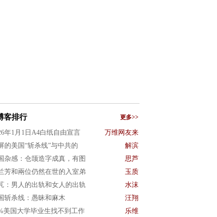
博客排行
更多>>
026年1月1日A4白纸自由宣言
万维网友来
屏的美国“斩杀线”与中共的
解滨
国杂感：仓颉造字成真，有图
思芦
兰芳和兩位仍然在世的入室弟
玉质
芃：男人的出轨和女人的出轨
水沫
国斩杀线：愚昧和麻木
汪翔
0%美国大学毕业生找不到工作
乐维