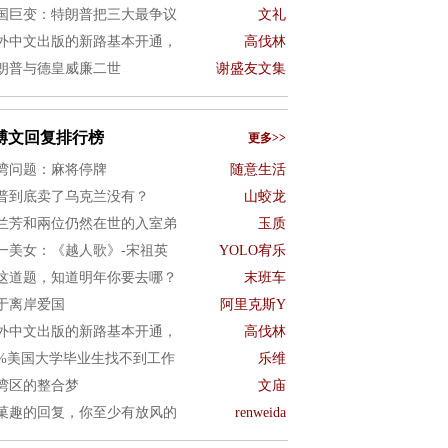
国巨变：特朗普把三大最争议
文礼
外中文出版的新路基本开通，
高伐林
朗普与德皇威廉二世
谢盛友文集
博文回复排行榜
更多>>
湾问题：麻将停牌
随意生活
普到底卖了乌克兰没有？
山蛟龙
兰芳和兩位仍然在世的入室弟
玉质
一美女：《越人歌》-宋祖英
YOLO宥乐
这道题，知道明年你要去哪？
末班车
于离岸爱国
阿里克斯Y
外中文出版的新路基本开通，
高伐林
0%美国大学毕业生找不到工作
乐维
湾区的整合梦
文庙
菓趣的回复，你至少有放风的
renweida