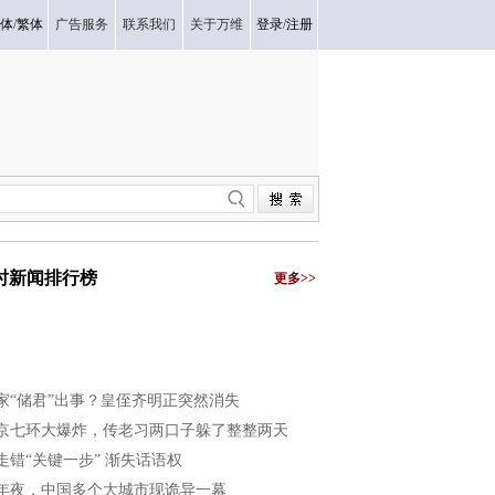
体
/
繁体
广告服务
联系我们
关于万维
登录
/
注册
小时新闻排行榜
更多>>
家“储君”出事？皇侄齐明正突然消失
京七环大爆炸，传老习两口子躲了整整两天
走错“关键一步” 渐失话语权
年夜，中国多个大城市现诡异一幕