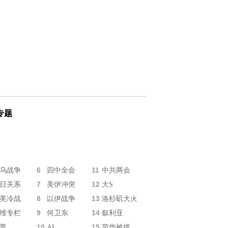
专题
6
11
乌战争
四中全会
中共两会
7
12
日关系
美伊冲突
大S
8
13
美冷战
以伊战争
洛杉矶大火
9
14
维专栏
何卫东
叙利亚
10
15
普
AI
苗华被抓