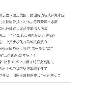
明是世界领土大国，她偏要伪装成弹丸小国
北京拉响警报：2026头号风险浮出水面
京七环隧道大爆炸传出惊人内幕
身上一个部位 真心劝你给孩子少吃点
息：中共少校飞行员驾机自戕身亡
国金融圈炸锅，投行“第一美女”栽了
海“五条斩杀线”炸锅了！
家“储君”出事？皇侄齐明正突然消失
方出手倪萍栽了这些事瞒不住了
崩开始！习家军影视圈核心“马仔”主动自