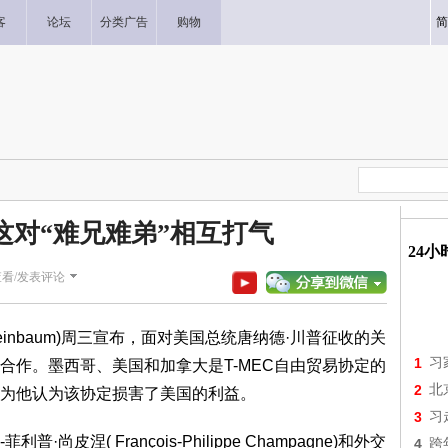
客
论坛
分类广告
购物
简
这对“难兄难弟”相互打气
24
查看/发表评论
Sheinbaum)周三宣布，面对美国总统唐纳德·川普征收的关
1
习
合作。墨西哥、美国和加拿大是T-MEC自由贸易协定的
2
北
为他认为该协定损害了美国的利益。
3
习
涅( François-Philippe Champagne)和外交
4
跨