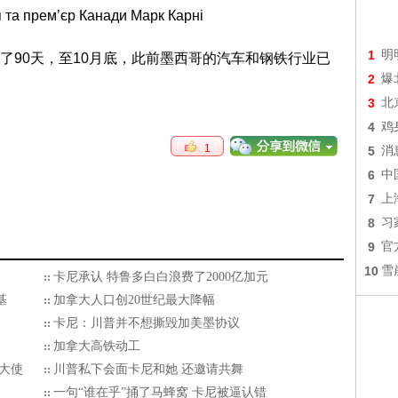
1
明
了90天，至10月底，此前墨西哥的汽车和钢铁行业已
2
爆
3
北
4
鸡
1
5
消
6
中
7
上
8
习
9
官
10
雪
卡尼承认 特鲁多白白浪费了2000亿加元
基
加拿大人口创20世纪最大降幅
卡尼：川普并不想撕毁加美墨协议
加拿大高铁动工
大使
川普私下会面卡尼和她 还邀请共舞
一句“谁在乎”捅了马蜂窝 卡尼被逼认错