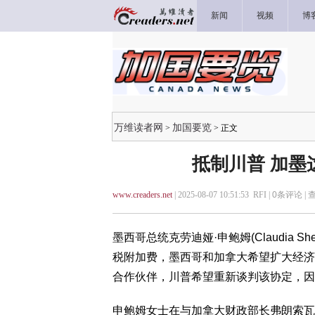
新闻
视频
博
万维读者网
加国要览
>
> 正文
抵制川普 加墨
www.creaders.net
| 2025-08-07 10:51:53 RFI |
0
条评论 |
墨西哥总统克劳迪娅·申鲍姆(Claudia 
税附加费，墨西哥和加拿大希望扩大经济
合作伙伴，川普希望重新谈判该协定，因
申鲍姆女士在与加拿大财政部长弗朗索瓦-菲利普·尚皮