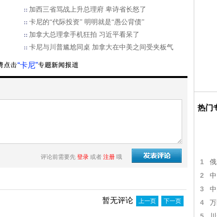
加西三省骂战上升总理府 卑诗省长怒了
卡尼的“代际投资” 明明就是“愚公背债”
加拿大总理拿手机狂拍 习近平看呆了
卡尼与川普尴尬同桌 加拿大在中美之间受夹板气
“卡尼”
热门
评论前需要先
登录
或者
注册
哦
1
俄
2
中
3
中
暂无评论
上一页
下一页
4
万
5
川