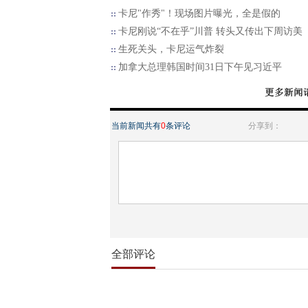
卡尼"作秀"！现场图片曝光，全是假的
卡尼刚说“不在乎”川普 转头又传出下周访美
生死关头，卡尼运气炸裂
加拿大总理韩国时间31日下午见习近平
当前新闻共有
0
条评论
分享到：
全部评论