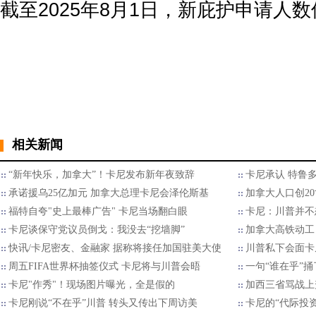
截至2025年8月1日，新庇护申请人数仅为
相关新闻
“新年快乐，加拿大”！卡尼发布新年夜致辞
卡尼承认 特鲁多
承诺援乌25亿加元 加拿大总理卡尼会泽伦斯基
加拿大人口创2
福特自夸"史上最棒广告" 卡尼当场翻白眼
卡尼：川普并不
卡尼谈保守党议员倒戈：我没去“挖墙脚”
加拿大高铁动工
快讯/卡尼密友、金融家 据称将接任加国驻美大使
川普私下会面卡
周五FIFA世界杯抽签仪式 卡尼将与川普会晤
一句“谁在乎”
卡尼"作秀"！现场图片曝光，全是假的
加西三省骂战上
卡尼刚说“不在乎”川普 转头又传出下周访美
卡尼的“代际投资