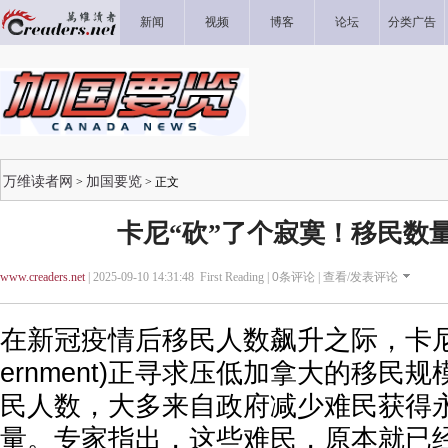
新闻
视频
博客
论坛
分类广告
万维读者网
加国要览
>
> 正文
卡尼“砍”了个寂寞！移民数
www.creaders.net
| 2025-09-10 14:31:48 First Reading |
0
条评论 |
查看/发表评论
在新冠疫情后移民人数飙升之际，卡尼政府(
ernment)正寻求压低加拿大的移民
民人数，大多来自政府减少难民获得
量。专家指出，这些难民，原本就已