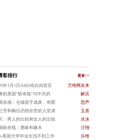
博客排行
更多>>
026年1月1日A4白纸自由宣言
万维网友来
屏的美国“斩杀线”与中共的
解滨
国杂感：仓颉造字成真，有图
思芦
兰芳和兩位仍然在世的入室弟
玉质
芃：男人的出轨和女人的出轨
水沫
国斩杀线：愚昧和麻木
汪翔
0%美国大学毕业生找不到工作
乐维