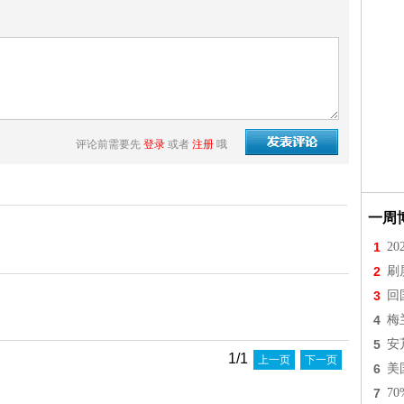
评论前需要先
登录
或者
注册
哦
一周
1
2
2
刷
3
回
4
梅
5
安
1/1
上一页
下一页
6
美
7
7