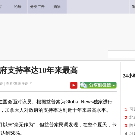
客
论坛
分类广告
购物
简
府支持率达10年来最高
24
论 |
查看/发表评论
会面对议员。根据益普索为Global News独家进行
1
习
，加拿大人对政府的支持率达到近十年来最高水平。
2
北
月以来“毫无作为”，但益普索民调发现，在整个夏天，卡
3
跨
达到58%。
4
习