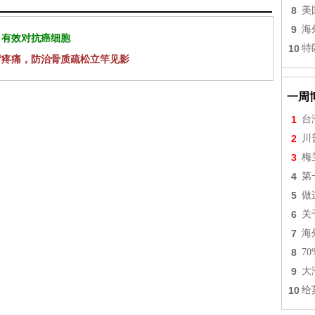
8
美
9
海
 有效对抗癌细胞
10
特
背疼痛，防治骨质疏松立竿见影
一周
1
台
2
川
3
梅
4
第
5
做
6
关
7
海
8
7
9
大
10
给