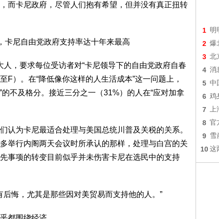
，而卡尼政府，尽管人们抱有希望，但并没有真正扭转
1
明
2
爆
3
北
拿大人，要求每位受访者对“卡尼领导下的自由党政府自春
4
消
至F）。在“降低像你这样的人生活成本”这一问题上，
5
中
F”的不及格分。接近三分之一（31%）的人在“应对加拿
6
鸡
7
上
8
官
们认为卡尼最适合处理与美国总统川普及关税的关系。
9
雪
多举行内阁两天会议时所承认的那样，处理与白宫的关
10
这
先事项的转变目前似乎并未伤害卡尼在选民中的支持
尼没有后悔，尤其是那些因对美贸易而支持他的人。”
乎都围绕经济。