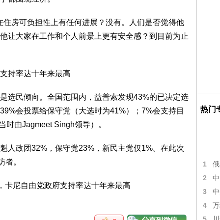
自由党在住房可负担性上有任何进展？没有。人们是否觉得他
他让大家在工作和个人前景上更有安全感？到目前为止
是选民倾向。全国范围内，益普索发现43%的已决定选
热门
39%会投票给保守党（大选时为41%）；7%会支持目
由Jagmeet Singh领导）。
魁人政团32%，保守党23%，新民主党仅1%。在此次
访者。
1
俄
2
中
3
中
4
万
5
川