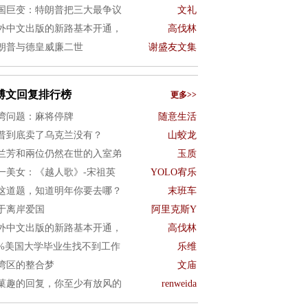
国巨变：特朗普把三大最争议
文礼
外中文出版的新路基本开通，
高伐林
朗普与德皇威廉二世
谢盛友文集
博文回复排行榜
更多>>
湾问题：麻将停牌
随意生活
普到底卖了乌克兰没有？
山蛟龙
兰芳和兩位仍然在世的入室弟
玉质
一美女：《越人歌》-宋祖英
YOLO宥乐
这道题，知道明年你要去哪？
末班车
于离岸爱国
阿里克斯Y
外中文出版的新路基本开通，
高伐林
0%美国大学毕业生找不到工作
乐维
湾区的整合梦
文庙
菓趣的回复，你至少有放风的
renweida