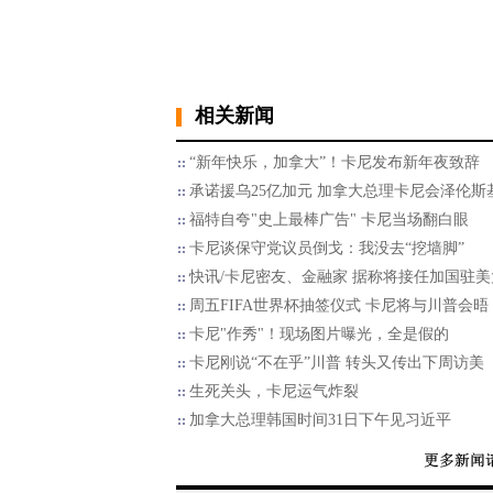
相关新闻
“新年快乐，加拿大”！卡尼发布新年夜致辞
承诺援乌25亿加元 加拿大总理卡尼会泽伦斯
福特自夸"史上最棒广告" 卡尼当场翻白眼
卡尼谈保守党议员倒戈：我没去“挖墙脚”
快讯/卡尼密友、金融家 据称将接任加国驻美
周五FIFA世界杯抽签仪式 卡尼将与川普会晤
卡尼"作秀"！现场图片曝光，全是假的
卡尼刚说“不在乎”川普 转头又传出下周访美
生死关头，卡尼运气炸裂
加拿大总理韩国时间31日下午见习近平