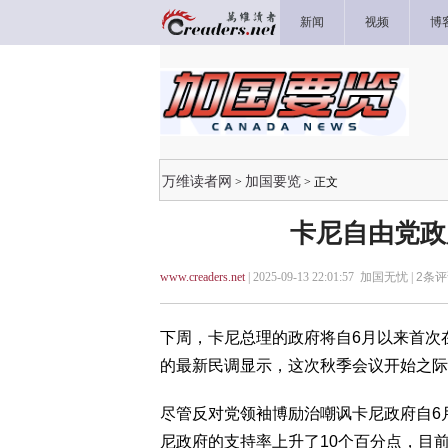
新闻
视频
博
万维读者网
加国要览
>
> 正文
卡尼自由党政
www.creaders.net
| 2025-09-13 22:01:57 加国无忧 |
2
条评
下周，卡尼总理的政府将自6月以来首次在国
的最新民调显示，这次秋季会议开始之际
尽管反对党领袖博励治嘲讽卡尼政府自6
尼政府的支持率上升了10个百分点，目前