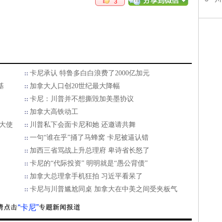
3
卡尼承认 特鲁多白白浪费了2000亿加元
基
加拿大人口创20世纪最大降幅
卡尼：川普并不想撕毁加美墨协议
加拿大高铁动工
大使
川普私下会面卡尼和她 还邀请共舞
一句“谁在乎”捅了马蜂窝 卡尼被逼认错
加西三省骂战上升总理府 卑诗省长怒了
卡尼的“代际投资” 明明就是“愚公背债”
加拿大总理拿手机狂拍 习近平看呆了
卡尼与川普尴尬同桌 加拿大在中美之间受夹板气
“卡尼”