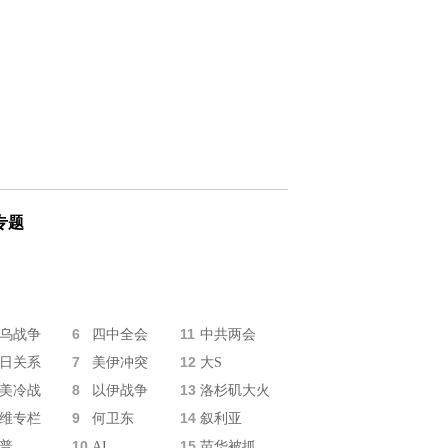
专题
6
11
乌战争
四中全会
中共两会
7
12
日关系
美伊冲突
大S
8
13
美冷战
以伊战争
洛杉矶大火
9
14
维专栏
何卫东
叙利亚
10
15
普
AI
苗华被抓