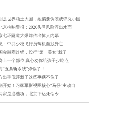
明是世界领土大国，她偏要伪装成弹丸小国
北京拉响警报：2026头号风险浮出水面
京七环隧道大爆炸传出惊人内幕
息：中共少校飞行员驾机自戕身亡
国金融圈炸锅，投行“第一美女”栽了
身上一个部位 真心劝你给孩子少吃点
海“五条斩杀线”炸锅了！
方出手倪萍栽了这些事瞒不住了
崩开始！习家军影视圈核心“马仔”主动自
两家是必选项，北京下达死命令