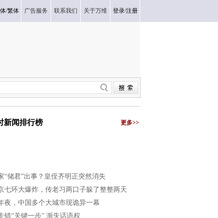
体
/
繁体
广告服务
联系我们
关于万维
登录
/
注册
小时新闻排行榜
更多>>
家“储君”出事？皇侄齐明正突然消失
京七环大爆炸，传老习两口子躲了整整两天
年夜，中国多个大城市现诡异一幕
走错“关键一步” 渐失话语权