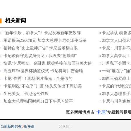
相关新闻
“新年快乐，加拿大”！卡尼发布新年夜致辞
卡尼承认 特鲁多
承诺援乌25亿加元 加拿大总理卡尼会泽伦斯基
加拿大人口创2
福特自夸"史上最棒广告" 卡尼当场翻白眼
卡尼：川普并不
卡尼谈保守党议员倒戈：我没去“挖墙脚”
加拿大高铁动工
快讯/卡尼密友、金融家 据称将接任加国驻美大使
川普私下会面卡
周五FIFA世界杯抽签仪式 卡尼将与川普会晤
一句“谁在乎”
卡尼"作秀"！现场图片曝光，全是假的
加西三省骂战上
卡尼刚说“不在乎”川普 转头又传出下周访美
卡尼的“代际投资
生死关头，卡尼运气炸裂
加拿大总理拿手
加拿大总理韩国时间31日下午见习近平
卡尼与川普尴尬
“卡尼”
当前新闻共有
0
条评论
分享到：