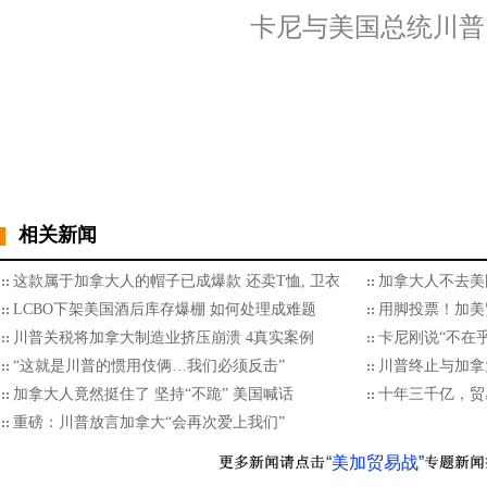
卡尼与美国总统川普
相关新闻
这款属于加拿大人的帽子已成爆款 还卖T恤, 卫衣
加拿大人不去美
LCBO下架美国酒后库存爆棚 如何处理成难题
用脚投票！加美
川普关税将加拿大制造业挤压崩溃 4真实案例
卡尼刚说“不在
“这就是川普的惯用伎俩…我们必须反击”
川普终止与加拿
加拿大人竟然挺住了 坚持“不跪” 美国喊话
十年三千亿，贸
重磅：川普放言加拿大“会再次爱上我们”
“美加贸易战”