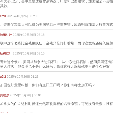
今大势已定，美中又要达成贸易协议，印度和巴西服软，加国完全不合拍
其妙。
emil
2025年10月26日 07:00
川普调侃加拿大可以成为美国第51州严重失智，应该明白加拿大行事方
秋枫红叶
2025年10月26日 03:18
敬中这个傻货比金毛更疯狂，金毛只是打打嘴炮，而你这蠢货还要入侵加
秋枫红叶
2025年10月26日 03:15
警钟这个傻x，美国从加拿大进口石油，从中东进口石油，然而美国还出
另人讨厌，但金毛也不是什么好鸟，象你这样无脑脑残更不是什么好货
g2j2
2025年10月26日 01:23
加国也好意思叫板，你们有血汗工厂吗？你们有稀土加工吗？
奥维尔
2025年10月26日 00:01
加拿大的白左这种时侯还公然窜改雷根的话来撒谎，可见没有最蠢，只有