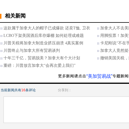
相关新闻
这款属于加拿大人的帽子已成爆款 还卖T恤, 卫衣
加拿大人不去美
LCBO下架美国酒后库存爆棚 如何处理成难题
用脚投票！加美
川普关税将加拿大制造业挤压崩溃 4真实案例
卡尼刚说“不在
川普终止与加拿大所有贸易谈判
加拿大人竟然挺住
十年三千亿，贸易脱美？加拿大有个大计划
撤销美国关税，
重磅：川普放言加拿大“会再次爱上我们”
“美加贸易战”
当前新闻共有
16
条评论
分享到：