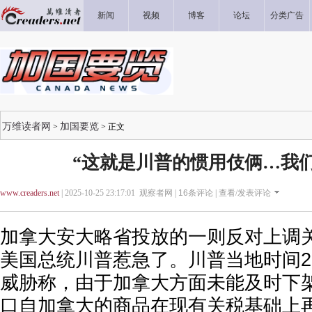
新闻
视频
博客
论坛
分类广告
万维读者网
加国要览
>
> 正文
“这就是川普的惯用伎俩…我
www.creaders.net
| 2025-10-25 23:17:01 观察者网 |
16
条评论 |
查看/发表评论
加拿大安大略省投放的一则反对上调
美国总统川普惹急了。川普当地时间2
威胁称，由于加拿大方面未能及时下
口自加拿大的商品在现有关税基础上再