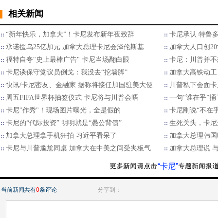
相关新闻
“新年快乐，加拿大”！卡尼发布新年夜致辞
卡尼承认 特鲁多
承诺援乌25亿加元 加拿大总理卡尼会泽伦斯基
加拿大人口创2
福特自夸"史上最棒广告" 卡尼当场翻白眼
卡尼：川普并不
卡尼谈保守党议员倒戈：我没去“挖墙脚”
加拿大高铁动工
快讯/卡尼密友、金融家 据称将接任加国驻美大使
川普私下会面卡
周五FIFA世界杯抽签仪式 卡尼将与川普会晤
一句“谁在乎”
卡尼"作秀"！现场图片曝光，全是假的
卡尼刚说“不在
卡尼的“代际投资” 明明就是“愚公背债”
生死关头，卡尼
加拿大总理拿手机狂拍 习近平看呆了
加拿大总理韩国
卡尼与川普尴尬同桌 加拿大在中美之间受夹板气
加拿大总理说 
“卡尼”
当前新闻共有
0
条评论
分享到：