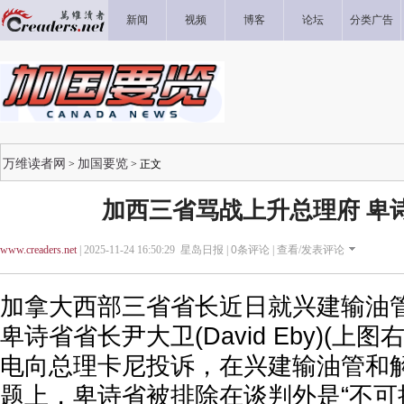
新闻
视频
博客
论坛
分类广告
万维读者网
加国要览
>
> 正文
加西三省骂战上升总理府 卑
www.creaders.net
| 2025-11-24 16:50:29 星岛日报 |
0
条评论 |
查看/发表评论
加拿大西部三省省长近日就兴建输油
卑诗省省长尹大卫(David Eby)(上图
电向总理卡尼投诉，在兴建输油管和
题上，卑诗省被排除在谈判外是“不可