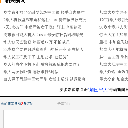
相关新闻
华裔青年放弃金融梦苦练中国菜 接手自家餐厅
加拿大华裔男子
2华人将被盗汽车走私运往中国 房产被没收充公
170万华人最
7天5次破门 中餐厅被女子疯狂盯上 老板崩溃
90岁华裔老人失
周末很可能人挤人 Costco最安静扫货时段曝光
惊天大案！加拿
华人移民当警察 年薪近12万 不怕裁员
重磅 中加直飞
22岁华裔要在月球建酒店 6年后开业 正在招人
加拿大今年将有4
华人员工不想干了 主动要求“被裁员”
从中国回流 熬到
华人前脚坐飞机飞走 后脚就被贼把家给偷了
加拿大展示中国1
华人网友被吓傻 连收银行3封信
华人炸锅: 全没
白人男子辱骂中国女同胞 女博士反怼 结局爆爽
重大变化 加拿
“加国华人”
当前新闻共有
2
条评论
分享到：