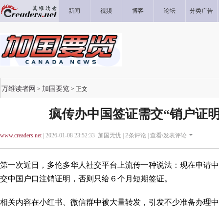
新闻
视频
博客
论坛
分类广告
万维读者网
加国要览
>
> 正文
疯传办中国签证需交“销户证明
www.creaders.net
| 2026-01-08 23:52:33 加国无忧 |
2
条评论 |
查看/发表评论
第一次近日，多伦多华人社交平台上流传一种说法：现在申请中
交中国户口注销证明，否则只给６个月短期签证。
相关内容在小红书、微信群中被大量转发，引发不少准备办理中