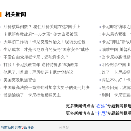
相关新闻
油价核爆倒数？ 稳住油价关键在这2国手上
卡尼即将访印之
卡尼距多数政府“一步之遥” 倒戈议员被骂
中东局势紧张 
大年初二炸场！卡尼突袭列治文！现场发红包
卡尼“押注”新
生活成本，才是卡尼政府的头号“国家安全”威胁
瞄准中国 川普
不爱自由党却挺卡尼，还能撑多久？
当卡尼抄袭博励
打脸！卡尼执政首年 逆转特鲁多15项政策
明令封杀中国 
他见了川普后，严厉批评卡尼对华协议
炸了！卡尼或提
美国突发航运警告
两边不讨好！卡
中国最高法院一举推翻对加拿大男子的死刑判决
黑金闪光，波澜
博励治稳了，卡尼挖角反噬民主
刚刚！卡尼官宣
“石油”
“卡尼”
当前新闻共有
0
条评论
分享到：