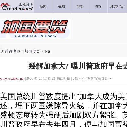
新闻
视频
博客
论坛
分类广告
万维读者网
加国要览
>
> 正文
裂解加拿大? 曝川普政府早在
www.creaders.net
| 2026-01-29 15:41:22 自由时报 |
0
条评论 |
查看/发表评论
美国总统川普数度提出“加拿大成为美
述，埋下两国嫌隙导火线，并在加拿
盛顿态度转为强硬后加剧双方紧张。
川普政府早在去年四月，便与加国富裕