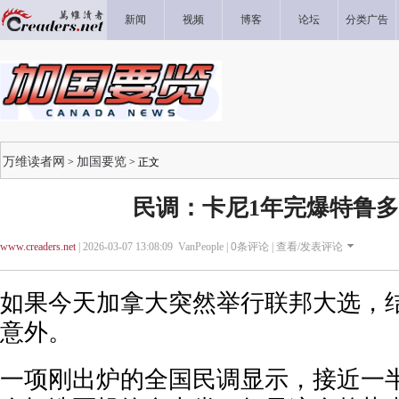
新闻
视频
博客
论坛
分类广告
万维读者网
加国要览
>
> 正文
民调：卡尼1年完爆特鲁多
www.creaders.net
| 2026-03-07 13:08:09 VanPeople |
0
条评论 |
查看/发表评论
如果今天加拿大突然举行联邦大选，
意外。
一项刚出炉的全国民调显示，接近一