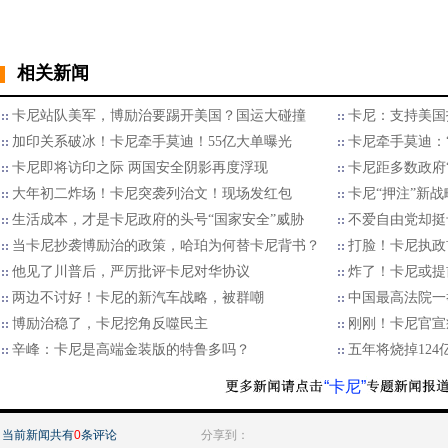
相关新闻
卡尼站队美军，博励治要踢开美国？国运大碰撞
卡尼：支持美国
加印关系破冰！卡尼牵手莫迪！55亿大单曝光
卡尼牵手莫迪：
卡尼即将访印之际 两国安全阴影再度浮现
卡尼距多数政府
大年初二炸场！卡尼突袭列治文！现场发红包
卡尼“押注”新
生活成本，才是卡尼政府的头号“国家安全”威胁
不爱自由党却挺
当卡尼抄袭博励治的政策，哈珀为何替卡尼背书？
打脸！卡尼执政
他见了川普后，严厉批评卡尼对华协议
炸了！卡尼或提
两边不讨好！卡尼的新汽车战略，被群嘲
中国最高法院一
博励治稳了，卡尼挖角反噬民主
刚刚！卡尼官宣
辛峰：卡尼是高端金装版的特鲁多吗？
五年将烧掉12
“卡尼”
当前新闻共有
0
条评论
分享到：