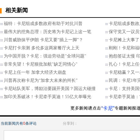
相关新闻
福特：卡尼组成多数政府有助于对抗川普
卡尼组成多数政
最伟大的挖角总理：历史将为卡尼记上这一笔
保守党又一议员“
川普威胁抹平伊朗 卡尼又要“插上一脚”？
卡尼摊上大事了
卡尼打卡亲测 多伦多这两家餐厅火上天
刚刚！卡尼和福
为中国开脱？卡尼：强迫劳动是"全球问题"
抱怨签证太慢 
非常失望！卡尼狠批加航"缺乏同情心"
扎心！卡尼上任
卡尼上任一年 加拿大经济大崩盘
卡尼稳赢？又一
川普再次称卡尼为“加拿大未来的州长”
民调：卡尼1年
卡尼站队美军，博励治要踢开美国？国运大碰撞
卡尼：支持美国
加印关系破冰！卡尼牵手莫迪！55亿大单曝光
卡尼牵手莫迪：
“卡尼”
当前新闻共有
0
条评论
分享到：