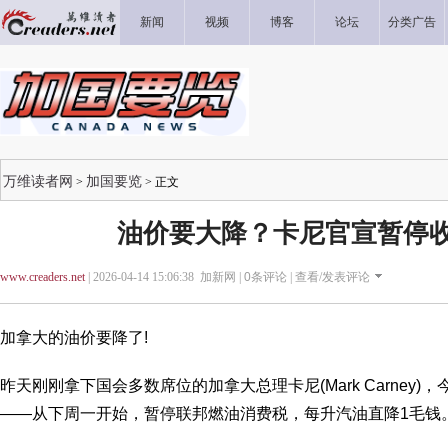
新闻
视频
博客
论坛
分类广告
万维读者网
加国要览
>
> 正文
油价要大降？卡尼官宣暂停
www.creaders.net
| 2026-04-14 15:06:38 加新网 |
0
条评论 |
查看/发表评论
加拿大的油价要降了!
昨天刚刚拿下国会多数席位的加拿大总理卡尼(Mark Carney
——从下周一开始，暂停联邦燃油消费税，每升汽油直降1毛钱