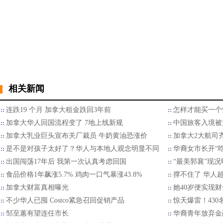
相关新闻
连跌19 个月 加拿大租金跌回3年前
怎样才能买一个
加拿大华人回国流程变了 7地上线新规
中国旅客入境被查
加拿大乳业巨头宣布关厂裁员 牛奶黄油恐涨价
加拿大2大航司
是不是对孩子太好了？华人与本地人观念明显不同
华裔女市长开“
出国闯荡17年后 我第一次认真考虑回国
“最美郭襄”现
食品价格1年飙涨5.7% 鸡肉一口气暴涨43.8%
撑不住了 华人
加拿大财富真相曝光
她40岁便实现财
不少华人已囤 Costco紧急召回促销产品
惊天爆雷！43
邹至蕙有望连任市长
华裔青年放弃金