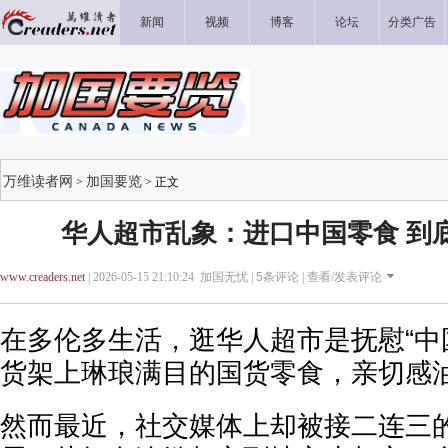
新闻
视频
博客
论坛
分类广告
万维读者网
加国要览
>
> 正文
华人超市乱象：进口中国零食 到
www.creaders.net
| 2026-05-15 21:10:24 加国无忧 |
5
条评论 |
查看/发表评论
在多伦多生活，逛华人超市是抚慰“中
货架上琳琅满目的国货零食，亲切感
然而最近，社交媒体上却被接二连三