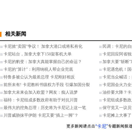
相关新闻
卡尼掀“卖国”争议！ 加拿大港口或将私有化
民调：卡尼的自
卡尼站台，加拿大拿下150架客机大单
卡尼回应阿省独
卡尼的豹变：加拿大真能掌握自己的命运？
加拿大要“斩断
卡尼的“算计”：利用纳税人帮企业兜底
卡尼遇危机！国
特鲁多被公认为最差总理 卡尼刚好相反
卡尼当众喊话：
前所未有! 卡尼教科书级权力手段 引爆加国分裂
卡尼国会火力全
加拿大未来会加入欧盟？网友：痴人说梦
油价要大降？卡
福特：卡尼组成多数政府有助于对抗川普
卡尼组成多数政
最伟大的挖角总理：历史将为卡尼记上这一笔
保守党又一议员“
川普威胁抹平伊朗 卡尼又要“插上一脚”？
卡尼摊上大事了
“卡尼”