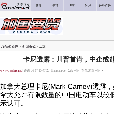
新闻
视频
博客
论坛
分类广告
万维读者网
加国要览
>
> 正文
卡尼透露：川普首肯，中企或
www.creaders.net
| 2026-06-17 15:47:20 financialpost |
1
条评论 |
查看/发表评论
加拿大总理卡尼(Mark Carney)透
拿大允许有限数量的中国电动车以较
示认可。