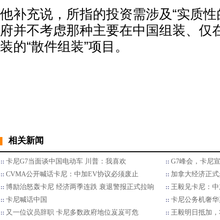
他补充说，所指的投资需涉及“实质性
府并不考虑那种主要在中国组装、仅
装的“散件组装”项目。
相关新闻
卡尼G7当面谈中国电动车 川普：我喜欢
G7峰会，卡尼
CVMA公开喊话卡尼：中加EV协议必须废止
加拿大经济正式
博励治怒轰卡尼 经济两季连跌 衰退警报正式拉响
王毅见卡尼：中
卡尼喊话中国
卡尼公务机奢华
又一位议员辞职 卡尼多数政府地位岌岌可危
王毅明日抵加，