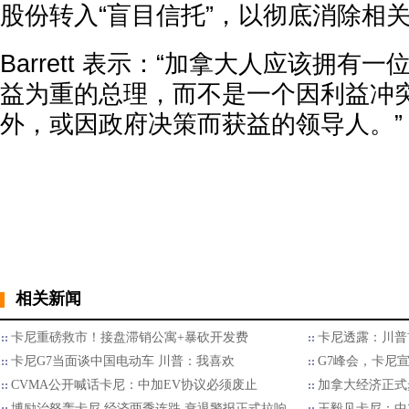
股份转入“盲目信托”，以彻底消除相
Barrett 表示：“加拿大人应该拥有
益为重的总理，而不是一个因利益冲
外，或因政府决策而获益的领导人。”
相关新闻
卡尼重磅救市！接盘滞销公寓+暴砍开发费
卡尼透露：川普
卡尼G7当面谈中国电动车 川普：我喜欢
G7峰会，卡尼
CVMA公开喊话卡尼：中加EV协议必须废止
加拿大经济正式
博励治怒轰卡尼 经济两季连跌 衰退警报正式拉响
王毅见卡尼：中