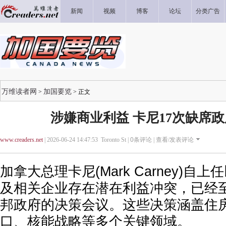
新闻
视频
博客
论坛
分类广告
万维读者网
加国要览
>
> 正文
涉嫌商业利益 卡尼17次缺席
www.creaders.net
| 2026-06-24 14:47:53 Toronto St |
0
条评论 |
查看/发表评论
加拿大总理卡尼(Mark Carney)自
及相关企业存在潜在利益冲突，已经至
邦政府的决策会议。这些决策涵盖住
口、核能战略等多个关键领域。