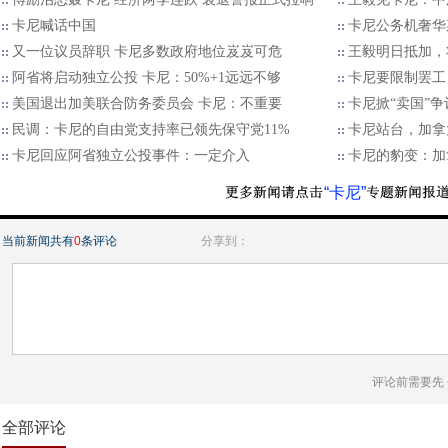
卡尼喊话中国
卡尼公务机奢华
又一位议员辞职 卡尼多数政府地位岌岌可危
王毅明日抵加，
阿省将启动独立公投 卡尼：50%+1远远不够
卡尼要限制罢工
美国退出加美联合防务委员会 卡尼：不重要
卡尼掀“卖国”
民调：卡尼的自由党支持率已领先保守党11%
卡尼站台，加拿
卡尼回应阿省独立公投事件：一定介入
卡尼的豹变：加
“卡尼”
当前新闻共有
0
条评论
分享到：
评论前需要先
全部评论