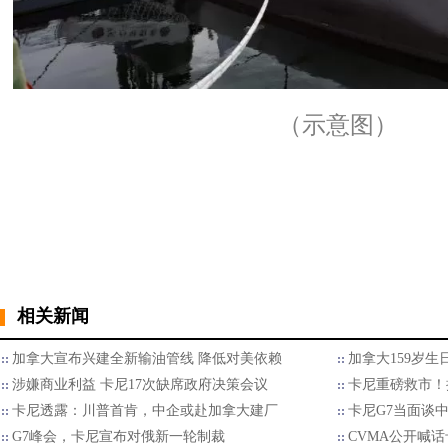
（示意图）
相关新闻
加拿大宣布兴建全新输油管线 降低对美依赖
加拿大159岁生
涉嫌商业利益 卡尼17次缺席政府决策会议
卡尼重磅救市！
卡尼透露：川普首肯，中企或赴加拿大建厂
卡尼G7当面谈
G7峰会，卡尼宣布对俄新一轮制裁
CVMA公开喊