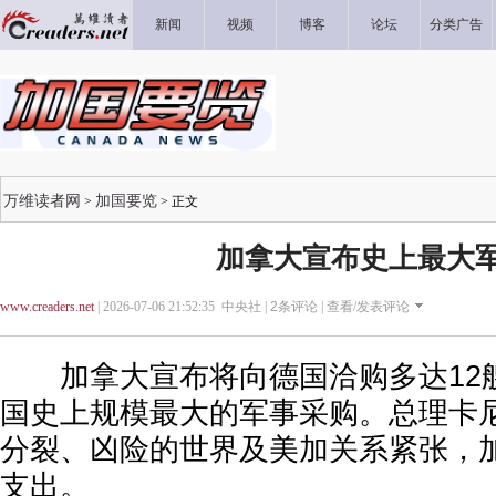
新闻
视频
博客
论坛
分类广告
万维读者网
加国要览
>
> 正文
加拿大宣布史上最大
www.creaders.net
| 2026-07-06 21:52:35 中央社 |
2
条评论 |
查看/发表评论
加拿大宣布将向德国洽购多达12
国史上规模最大的军事采购。总理卡
分裂、凶险的世界及美加关系紧张，
支出。