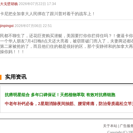
大戈壁胡杨
2026年07月22日 17:34
卡尼把全加拿大人民绑在了跟川普对着干的战车上！
jinpingxi
2026年07月06日 22:51
民都不聊生了，还花巨资购买潜艇，美国要打你你拦得住吗？！傻逼卡你
一个华人朋友7月4日晚8点天还大亮着，被窃匪破门而入了，夫妻两还都
第二家被抢的了，而且他们住的都是很好的区，那个安静祥和的加拿大再
操你妈！！！
实用资讯
抗癌明星组合 多年口碑保证！天然植物萃取 有效对抗癌细胞
中老年补钙必备，2星期消除夜间抽筋、腰背疼痛，防治骨质疏松立竿
关于本站
|
广告服
Copyright (C) 199