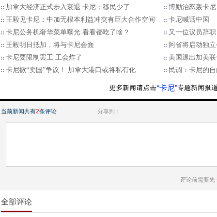
加拿大经济正式步入衰退 卡尼：移民少了
博励治怒轰卡尼
王毅见卡尼：中加无根本利益冲突有巨大合作空间
卡尼喊话中国
卡尼公务机奢华菜单曝光 看看都吃了啥？
又一位议员辞职
王毅明日抵加，将与卡尼会面
阿省将启动独立公
卡尼要限制罢工 工会炸了
美国退出加美联
卡尼掀“卖国”争议！ 加拿大港口或将私有化
民调：卡尼的自
“卡尼”
当前新闻共有
2
条评论
分享到：
评论前需要先
全部评论