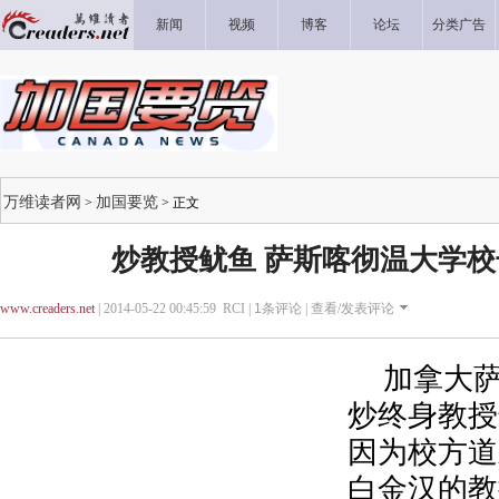
新闻
视频
博客
论坛
分类广告
万维读者网
加国要览
>
> 正文
炒教授鱿鱼 萨斯喀彻温大学
www.creaders.net
| 2014-05-22 00:45:59 RCI |
1
条评论 |
查看/发表评论
加拿大萨
炒终身教授
因为校方道
白金汉的教