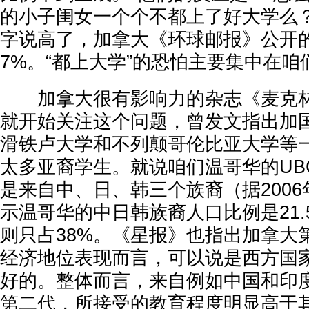
的小子闺女一个个不都上了好大学么？
字说高了，加拿大《环球邮报》公开
7%。“都上大学”的恐怕主要集中在
加拿大很有影响力的杂志《麦克林》
就开始关注这个问题，曾发文指出加
滑铁卢大学和不列颠哥伦比亚大学等一
太多亚裔学生。就说咱们温哥华的UB
是来自中、日、韩三个族裔（据200
示温哥华的中日韩族裔人口比例是21.
则只占38%。《星报》也指出加拿大
经济地位表现而言，可以说是西方国
好的。整体而言，来自例如中国和印
第二代，所接受的教育程度明显高于