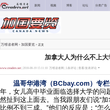
新闻
视频
博客
论坛
分类广告
万维读者网
加国要览
>
> 正文
加拿大人为什么不上大
www.creaders.net
| 2018-08-19 15:11:10 万维读者网 |
1
条评论 |
查看/发表评论
温哥华港湾（BCbay.com）专
年，女儿高中毕业面临选择大学的问
然扯到这上面去。当我跟朋友们说“加
比例不到三成。”他们的反应是：“怎