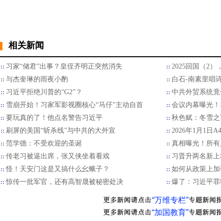
相关新闻
习家“储君”出事？皇侄齐明正突然消失
2025回国（2
与杰奎琳的雨夜小酌
白石-南素里唱
习近平拒绝川普的“G2”？
中共外贸系统竟
雪崩开始！习家军影视圈核心“马仔”主动自首
会议内幕曝光！
要玩真的了！他点名警告习近平
秋色赋：冬雪之
刷屏的美国“斩杀线”与中共的大外宣
2026年1月1日
范学德：不受欢迎的圣诞
真相曝光！所有
传老习被逼出席，张又侠坐着看戏
习晋升两名新上
怪！天安门这是又搞什么幺蛾子？
如何从政策上加
惊传一批军官，还有高智晟被秘密处决
爆了：习近平罪
“万维专栏”
“加国教育”