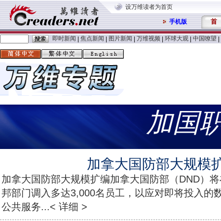
设万维读者为首页
首
手机版
即时新闻
焦点新闻
图片新闻
万维视频
环球大观
中国嘹望
|
|
|
|
|
|
加国
加拿大国防部大规模
加拿大国防部大规模扩编加拿大国防部（DND）
邦部门调入多达3,000名员工，以应对即将投入
公共服务...< 详细 >