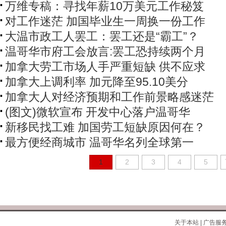
万维专稿：寻找年薪10万美元工作秘笈
对工作迷茫 加国毕业生一周换一份工作
大温市政工人罢工：罢工还是“霸工”？
温哥华市府工会放言:罢工恐持续两个月
加拿大劳工市场人手严重短缺 供不应求
加拿大上调利率 加元降至95.10美分
加拿大人对经济预期和工作前景略感迷茫
(图文)微软宣布 开发中心落户温哥华
新移民找工难 加国劳工短缺原因何在？
最方便经商城市 温哥华名列全球第一
1
2
3
4
5
关于本站
|
广告服