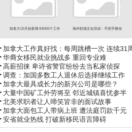
加拿大10月份新增 84000个工作
海外职场文化培训：手把手教你
失业率降到 8.9%
成为专业人士
加拿大工作真好找：每周跳槽一次 连续31
华裔女移民就业挑战多 重回专业难
高薪招徕 卑诗省警官纷纷去当私家侦探
调查：加国多数工人退休后选择继续工作
加拿大最具成长力的新兴公司是哪些？
大量中国矿工外劳将至 邻近城镇喜忧参半
北美求职者让人啼笑皆非的面试故事
加拿大面包工人带病上班 遭法庭罚款千元
安省就业热线 打破新移民语言障碍