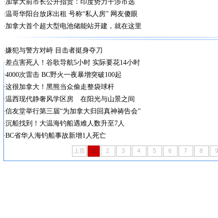
加拿大前市长公开指责：印度势力干涉市选
温哥华阳台放床出租 号称“私人房” 网友傻眼
加拿大首个超大型电池储能站开建，就在这里
嫌犯与警方对峙 目击者挺身夺刀
差点害死人！谷歌导航5小时 实际要花14小时
4000次雷击 BC野火一夜暴增突破100起
这很加拿大！黑熊当众偷走整袋球杆
温西现代静奢风学区房 在阳光与山景之间
信友堂举行第三届“为加拿大归回真神祷告会”
沉船找到！大温海钓船遇难人数升至7人
BC省华人海钓船事故新增1人死亡
上页
1
2
3
4
5
6
7
8