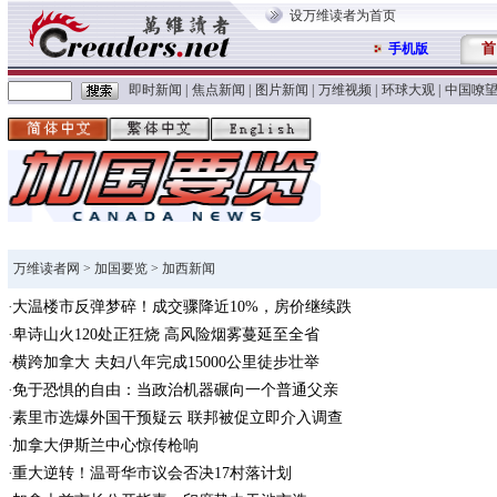
设万维读者为首页
首
手机版
即时新闻
|
焦点新闻
|
图片新闻
|
万维视频
|
环球大观
|
中国嘹
万维读者网
>
加国要览
> 加西新闻
大温楼市反弹梦碎！成交骤降近10%，房价继续跌
卑诗山火120处正狂烧 高风险烟雾蔓延至全省
横跨加拿大 夫妇八年完成15000公里徒步壮举
免于恐惧的自由：当政治机器碾向一个普通父亲
素里市选爆外国干预疑云 联邦被促立即介入调查
加拿大伊斯兰中心惊传枪响
重大逆转！温哥华市议会否决17村落计划